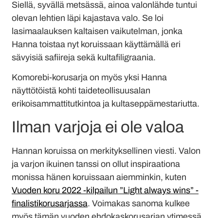
Siellä, syvällä metsässä, ainoa valonlähde tuntui
olevan lehtien läpi kajastava valo. Se loi
lasimaalauksen kaltaisen vaikutelman, jonka
Hanna toistaa nyt koruissaan käyttämällä eri
sävyisiä safiireja sekä kultafiligraania.
Komorebi-korusarja on myös yksi Hanna
näyttötöistä kohti taideteollisuusalan
erikoisammattitutkintoa ja kultaseppämestariutta.
Ilman varjoja ei ole valoa
Hannan koruissa on merkityksellinen viesti. Valon
ja varjon ikuinen tanssi on ollut inspiraationa
monissa hänen koruissaan aiemminkin, kuten
Vuoden koru 2022 -kilpailun ”Light always wins” -
finalistikorusarjassa
. Voimakas sanoma kulkee
myös tämän vuoden ehdokaskorusarjan ytimessä.