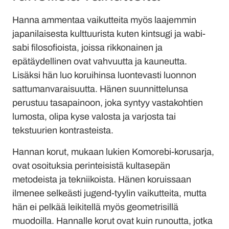
Hanna ammentaa vaikutteita myös laajemmin
japanilaisesta kulttuurista kuten kintsugi ja wabi-
sabi filosofioista, joissa rikkonainen ja
epätäydellinen ovat vahvuutta ja kauneutta.
Lisäksi hän luo koruihinsa luontevasti luonnon
sattumanvaraisuutta. Hänen suunnittelunsa
perustuu tasapainoon, joka syntyy vastakohtien
lumosta, olipa kyse valosta ja varjosta tai
tekstuurien kontrasteista.
Hannan korut, mukaan lukien Komorebi-korusarja,
ovat osoituksia perinteisistä kultasepän
metodeista ja tekniikoista. Hänen koruissaan
ilmenee selkeästi jugend-tyylin vaikutteita, mutta
hän ei pelkää leikitellä myös geometrisillä
muodoilla. Hannalle korut ovat kuin runoutta, jotka