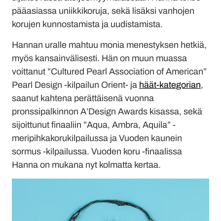
pääasiassa uniikkikoruja, sekä lisäksi vanhojen
korujen kunnostamista ja uudistamista.
Hannan uralle mahtuu monia menestyksen hetkiä,
myös kansainvälisesti. Hän on muun muassa
voittanut ”Cultured Pearl Association of American”
Pearl Design -kilpailun Orient- ja
häät-kategorian
,
saanut kahtena perättäisenä vuonna
pronssipalkinnon A’Design Awards kisassa, sekä
sijoittunut finaaliin ”Aqua, Ambra, Aquila” -
meripihkakorukilpailussa ja Vuoden kaunein
sormus -kilpailussa. Vuoden koru -finaalissa
Hanna on mukana nyt kolmatta kertaa.