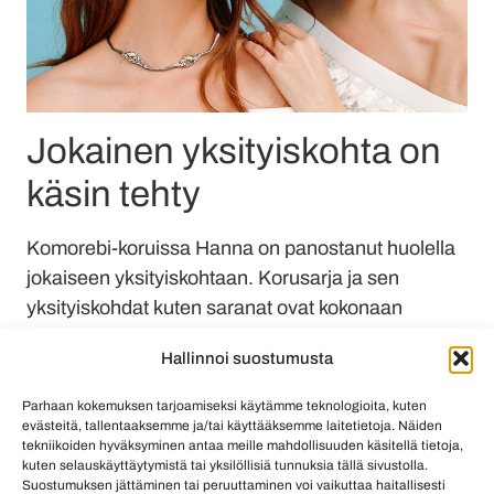
Jokainen yksityiskohta on
käsin tehty
Komorebi-koruissa Hanna on panostanut huolella
jokaiseen yksityiskohtaan. Korusarja ja sen
yksityiskohdat kuten saranat ovat kokonaan
käsintehty alusta loppuun. Korujen päämateriaali
Hallinnoi suostumusta
on hopea. Viimeistelynä hopean patinointi antaa
pinnalle syvän tumman sävyn, joka luo
Parhaan kokemuksen tarjoamiseksi käytämme teknologioita, kuten
mielenkiintoisen kontrastin korun muiden osien
evästeitä, tallentaaksemme ja/tai käyttääksemme laitetietoja. Näiden
tekniikoiden hyväksyminen antaa meille mahdollisuuden käsitellä tietoja,
kanssa. Kultaa puolestaan on käytetty kivien
kuten selauskäyttäytymistä tai yksilöllisiä tunnuksia tällä sivustolla.
istutuksissa ja filigraanikoristeluissa.
Suostumuksen jättäminen tai peruuttaminen voi vaikuttaa haitallisesti