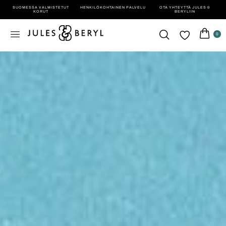
SUOMESSA VALMISTETUT
HENKILÖ­KOHTAINEN PALVELU
OTA YHTEYTTÄ JULES &
KORUT
BERYLIIN
0