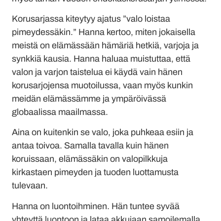
Korusarjassa kiteytyy ajatus ”valo loistaa
pimeydessäkin.” Hanna kertoo, miten jokaisella
meistä on elämässään hämäriä hetkiä, varjoja ja
synkkiä kausia. Hanna haluaa muistuttaa, että
valon ja varjon taistelua ei käydä vain hänen
korusarjojensa muotoilussa, vaan myös kunkin
meidän elämässämme ja ympäröivässä
globaalissa maailmassa.
Aina on kuitenkin se valo, joka puhkeaa esiin ja
antaa toivoa. Samalla tavalla kuin hänen
koruissaan, elämässäkin on valopilkkuja
kirkastaen pimeyden ja tuoden luottamusta
tulevaan.
Hanna on luontoihminen. Hän tuntee syvää
yhteyttä luontoon ja lataa akkujaan samoilemalla