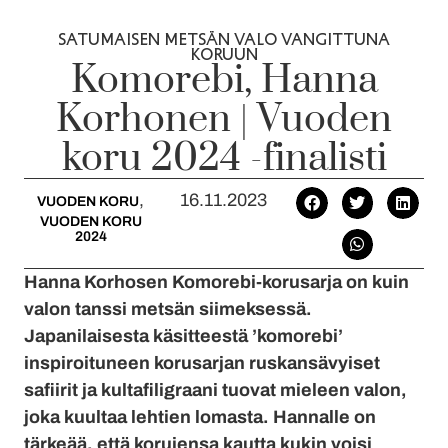
SATUMAISEN METSÄN VALO VANGITTUNA
KORUUN
Komorebi, Hanna
Korhonen | Vuoden
koru 2024 -finalisti
,
16.11.2023
VUODEN KORU
VUODEN KORU
2024
Hanna Korhosen Komorebi-korusarja on kuin
valon tanssi metsän siimeksessä.
Japanilaisesta käsitteestä ’komorebi’
inspiroituneen korusarjan ruskansävyiset
safiirit ja kultafiligraani tuovat mieleen valon,
joka kuultaa lehtien lomasta. Hannalle on
tärkeää, että korujensa kautta kukin voisi