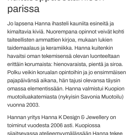
parissa
Jo lapsena Hanna ihasteli kauniita esineitä ja
kimaltavia kiviä. Nuorempana opinnot veivät kohti
taiteellisten ammattien kirjoa, mukaan lukien
taidemaalaus ja keramiikka. Hanna kuitenkin
havaitsi oman tekemisensä olevan luonteeltaan
erittäin korumaista: hienovaraista, pientä ja siroa.
Polku veikin korualan opintoihin ja jo ensimmäisen
pajapäivänsä aikana, hän tajusi olevansa täysin
omassa elementissään. Hanna valmistui Kuopion
muotoiluakatemiasta (nykyisin Savonia Muotoilu)
vuonna 2003.
Hannan yritys Hanna K Design & Jewellery on
toiminut vuodesta 2006 asti. Kuopiossa
sijaitsevassa ateljeemyymälässään Hanna tekee