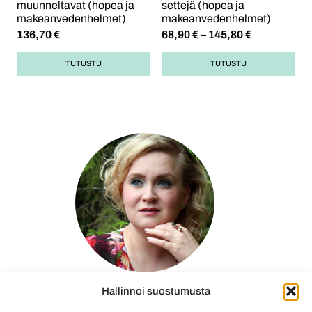
muunneltavat (hopea ja
settejä (hopea ja
makeanvedenhelmet)
makeanvedenhelmet)
136,70
€
68,90
€
–
145,80
€
TUTUSTU
TUTUSTU
Johanna Lundán
Hallinnoi suostumusta
Johanna Lundán on Jules & Berylin perustaja,