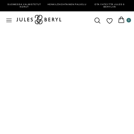
SUOMESSA VALMISTETUT
HENKILÖ­KOHTAINEN PALVELU
OTA YHTEYTTÄ JULES &
KORUT
BERYLIIN
0