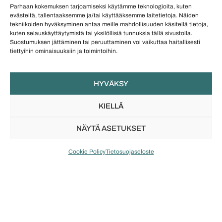
Parhaan kokemuksen tarjoamiseksi käytämme teknologioita, kuten
jonka rakkaus kotimaisiin koruihin on synnyttänyt
evästeitä, tallentaaksemme ja/tai käyttääksemme laitetietoja. Näiden
myös Vuoden koru -kilpailun. Johanna on toiminut
tekniikoiden hyväksyminen antaa meille mahdollisuuden käsitellä tietoja,
kuten selauskäyttäytymistä tai yksilöllisiä tunnuksia tällä sivustolla.
yrittäjänä vuodesta 2005 ja aktiivisena vaikuttajana
Suostumuksen jättäminen tai peruuttaminen voi vaikuttaa haitallisesti
nuorkauppakamarissa vuodesta 2003 lähtien.
tiettyihin ominaisuuksiin ja toimintoihin.
Vapaa-ajalla Johannan koukuttaa livekeikat,
keraamiikkatyöt, elokuvat ja matkustaminen.
HYVÄKSY
KIELLÄ
NÄYTÄ ASETUKSET
Saatat pitää myös näistä
Cookie Policy
Tietosuojaseloste