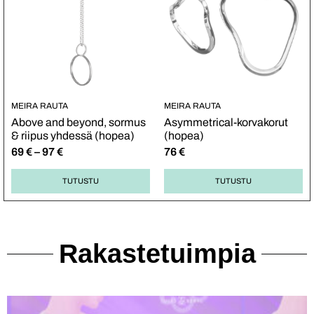
MEIRA RAUTA
MEIRA RAUTA
Above and beyond, sormus
Asymmetrical-korvakorut
& riipus yhdessä (hopea)
(hopea)
69
€
–
97
€
76
€
TUTUSTU
TUTUSTU
Rakastetuimpia