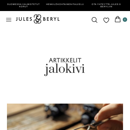
SUOMESSA VALMISTETUT
HENKILÖ­KOHTAINEN PALVELU
OTA YHTEYTTÄ JULES &
KORUT
BERYLIIN
0
ARTIKKELIT
jalokivi