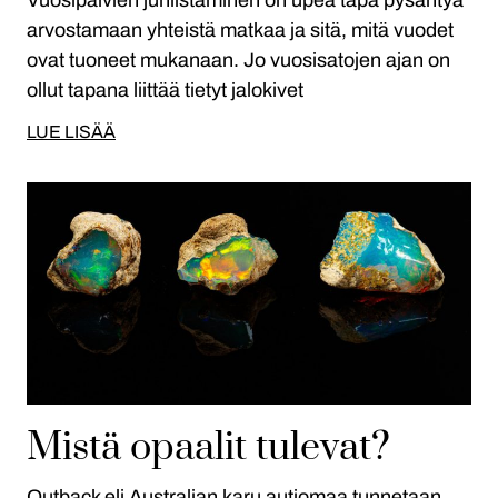
Vuosipäivien juhlistaminen on upea tapa pysähtyä
arvostamaan yhteistä matkaa ja sitä, mitä vuodet
ovat tuoneet mukanaan. Jo vuosisatojen ajan on
ollut tapana liittää tietyt jalokivet
LUE LISÄÄ
Mistä opaalit tulevat?
Outback eli Australian karu autiomaa tunnetaan