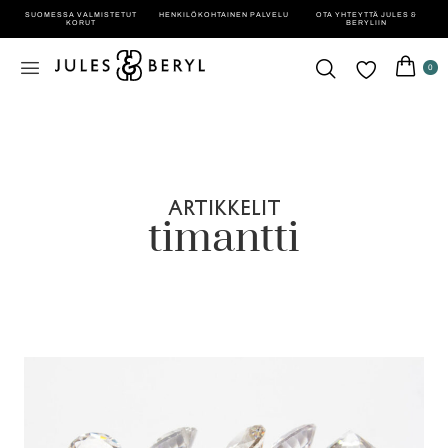
SUOMESSA VALMISTETUT
HENKILÖ­KOHTAINEN PALVELU
OTA YHTEYTTÄ JULES &
KORUT
BERYLIIN
0
ARTIKKELIT
timantti