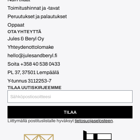
Toimitushinnat ja -tavat
Peruutukset ja palautukset
Oppaat
OTA YHTEYTTÄ
Jules & Beryl Oy
Yhteydenottolomake
hello@julesandberyl.fi
Soita +358 40 538 0433
PL 37, 37501 Lempäälä
Y-tunnus 3112253-7
TILAA UUTISKIRJEEMME
TILAA
Liittymällä postituslistalle hyväksyt
tietosuojaselosteen
.