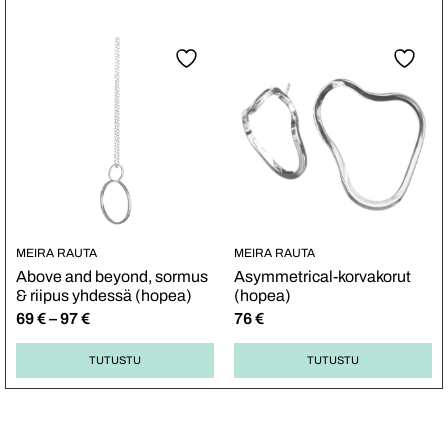
MEIRA RAUTA
MEIRA RAUTA
Above and beyond, sormus
Asymmetrical-korvakorut
& riipus yhdessä (hopea)
(hopea)
69
€
–
97
€
76
€
TUTUSTU
TUTUSTU