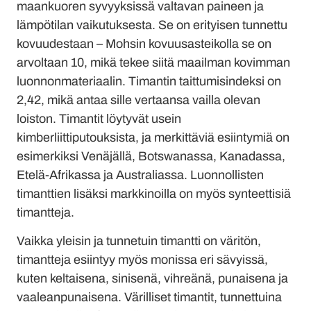
maankuoren syvyyksissä valtavan paineen ja
lämpötilan vaikutuksesta. Se on erityisen tunnettu
kovuudestaan – Mohsin kovuusasteikolla se on
arvoltaan 10, mikä tekee siitä maailman kovimman
luonnonmateriaalin. Timantin taittumisindeksi on
2,42, mikä antaa sille vertaansa vailla olevan
loiston. Timantit löytyvät usein
kimberliittiputouksista, ja merkittäviä esiintymiä on
esimerkiksi Venäjällä, Botswanassa, Kanadassa,
Etelä-Afrikassa ja Australiassa. Luonnollisten
timanttien lisäksi markkinoilla on myös synteettisiä
timantteja.
Vaikka yleisin ja tunnetuin timantti on väritön,
timantteja esiintyy myös monissa eri sävyissä,
kuten keltaisena, sinisenä, vihreänä, punaisena ja
vaaleanpunaisena. Värilliset timantit, tunnettuina