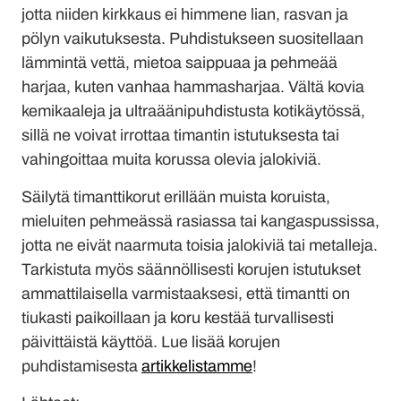
jotta niiden kirkkaus ei himmene lian, rasvan ja
pölyn vaikutuksesta. Puhdistukseen suositellaan
lämmintä vettä, mietoa saippuaa ja pehmeää
harjaa, kuten vanhaa hammasharjaa. Vältä kovia
kemikaaleja ja ultraäänipuhdistusta kotikäytössä,
sillä ne voivat irrottaa timantin istutuksesta tai
vahingoittaa muita korussa olevia jalokiviä.
Säilytä timanttikorut erillään muista koruista,
mieluiten pehmeässä rasiassa tai kangaspussissa,
jotta ne eivät naarmuta toisia jalokiviä tai metalleja.
Tarkistuta myös säännöllisesti korujen istutukset
ammattilaisella varmistaaksesi, että timantti on
tiukasti paikoillaan ja koru kestää turvallisesti
päivittäistä käyttöä. Lue lisää korujen
puhdistamisesta
artikkelistamme
!