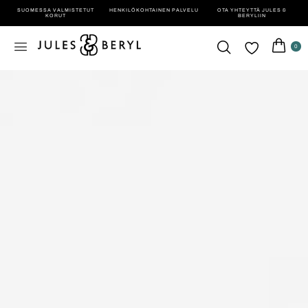
SUOMESSA VALMISTETUT
HENKILÖ­KOHTAINEN PALVELU
OTA YHTEYTTÄ JULES &
KORUT
BERYLIIN
0