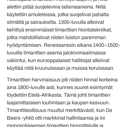
alettiin pitää suojelevina talismaaneina. Niitä
käytettiin amuleteissa, jotka suojelivat pahalta
silmältä ja sairauksilta. 1300-luvulla alkoivat
kehittyä ensimmäiset timanttien hiontatekniikat,
jotka mahdollistivat niiden loiston paremman
hyödyntämisen. Renessanssin aikana 1400–1500-
luvuilla timanttien asema jalokivimaailmassa
vakiintui, kun eurooppalaiset hallitsijat alkoivat
käyttää niitä kruunuissaan ja muissa koruissaan.
Timanttien harvinaisuus piti niiden hinnat korkeina
aina 1800-luvulle asti, kunnes suuret esiintymät
löydettiin Etelä-Afrikasta. Tämä johti timanttien
laajamittaiseen louhintaan ja kaupan kasvuun.
Timanttiteollisuus muuttui merkittävästi, kun De
Beers -yhtiö otti markkinat hallintaansa ja loi
monopoliaseman timanttien hinnoittelulle ja