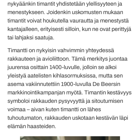
nykyäänkin timantit yhdistetään ylellisyyteen ja
menestykseen. Joidenkin uskomusten mukaan
timantit voivat houkutella vaurautta ja menestystä
kantajalleen, erityisesti silloin, kun ne ovat perittyjä
tai lahjaksi saatuja.
Timantti on nykyisin vahvimmin yhteydessä
rakkauteen ja avioliittoon. Tämä merkitys juontaa
juurensa osittain 1400-luvulle, jolloin se alkoi
yleistyä aatelisten kihlasormuksissa, mutta sen
asema vakiinnutettiin 1900-luvulla De Beersin
markkinointikampanjan myötä. Timantin kestävyys
symboloi rakkauden pysyvyyttä ja sitoutumisen
voimaa – aivan kuten timantti on lähes
tuhoutumaton, rakkauden uskotaan kestävän läpi
elämän haasteiden.