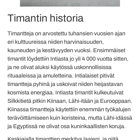
Timantin historia
Timantteja on arvostettu tuhansien vuosien ajan
eri kulttuureissa niiden harvinaisuuden,
kauneuden ja kestävyyden vuoksi. Ensimmäiset
timantit löydettiin Intiasta jo yli 4 000 vuotta sitten,
ja ne olivat aluksi käytössä uskonnollisissa
rituaaleissa ja amuletteina. Intialaiset pitivät
timantteja pyhinä ja uskoivat niiden heijastavan
kosmista energiaa. Intiasta timantit kulkeutuivat
Silkkitietä pitkin Kiinaan, Lähi-itään ja Eurooppaan.
Kiinassa timantteja käytettiin enemmän työkalujen
terävöittämiseen kuin koristeina, mutta Lähi-idässä
ja Egyptissä ne olivat osa kuninkaallisten koruja.
Keskiajalla timanttien merkitys laajeni, ja niitä