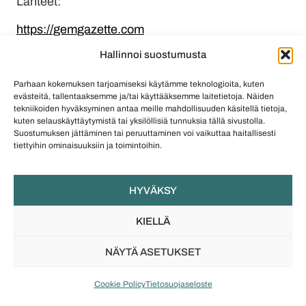
Lähteet:
https://gemgazette.com
Hallinnoi suostumusta
www.inspereza.com
Parhaan kokemuksen tarjoamiseksi käytämme teknologioita, kuten
www.instyle.com
evästeitä, tallentaaksemme ja/tai käyttääksemme laitetietoja. Näiden
tekniikoiden hyväksyminen antaa meille mahdollisuuden käsitellä tietoja,
www.gia.edu
kuten selauskäyttäytymistä tai yksilöllisiä tunnuksia tällä sivustolla.
Suostumuksen jättäminen tai peruuttaminen voi vaikuttaa haitallisesti
tiettyihin ominaisuuksiin ja toimintoihin.
Aiheet:
syntymäkivi
,
timantti
Shoppaile:
HYVÄKSY
Uutuudet
Exclusive-mallisto
KIELLÄ
Vuoden koru -kilpailusta tutut
Lahjaksi
NÄYTÄ ASETUKSET
Cookie Policy
Tietosuojaseloste