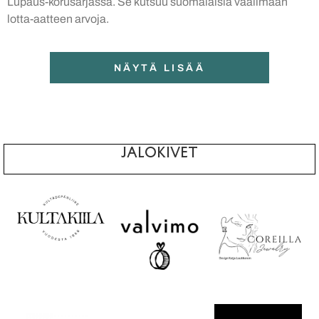
Lupaus-korusarjassa. Se kutsuu suomalaisia vaalimaan
lotta-aatteen arvoja.
NÄYTÄ LISÄÄ
JALOKIVET