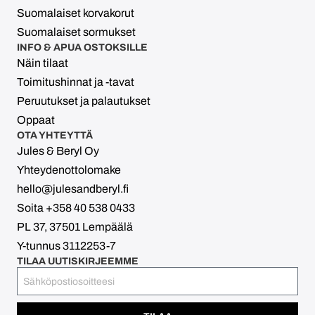
Suomalaiset korvakorut
Suomalaiset sormukset
INFO & APUA OSTOKSILLE
Näin tilaat
Toimitushinnat ja -tavat
Peruutukset ja palautukset
Oppaat
OTA YHTEYTTÄ
Jules & Beryl Oy
Yhteydenottolomake
hello@julesandberyl.fi
Soita +358 40 538 0433
PL 37, 37501 Lempäälä
Y-tunnus 3112253-7
TILAA UUTISKIRJEEMME