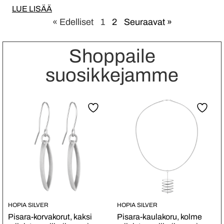
LUE LISÄÄ
« Edelliset
1
2
Seuraavat »
Shoppaile
suosikkejamme
HOPIA SILVER
HOPIA SILVER
Pisara-korvakorut, kaksi
Pisara-kaulakoru, kolme