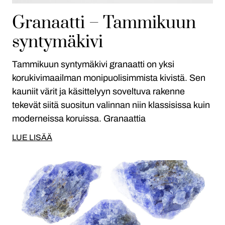
Granaatti – Tammikuun
syntymäkivi
Tammikuun syntymäkivi granaatti on yksi
korukivimaailman monipuolisimmista kivistä. Sen
kauniit värit ja käsittelyyn soveltuva rakenne
tekevät siitä suositun valinnan niin klassisissa kuin
moderneissa koruissa. Granaattia
LUE LISÄÄ