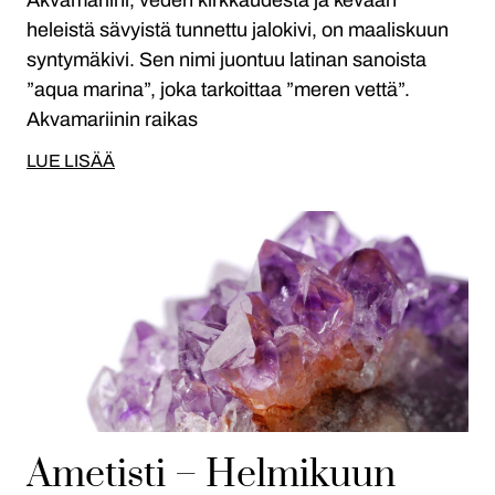
Akvamariini, veden kirkkaudesta ja kevään
heleistä sävyistä tunnettu jalokivi, on maaliskuun
syntymäkivi. Sen nimi juontuu latinan sanoista
”aqua marina”, joka tarkoittaa ”meren vettä”.
Akvamariinin raikas
LUE LISÄÄ
Ametisti – Helmikuun