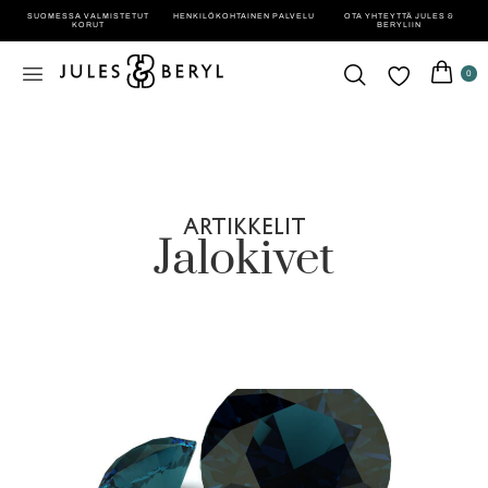
SUOMESSA VALMISTETUT
HENKILÖ­KOHTAINEN PALVELU
OTA YHTEYTTÄ JULES &
KORUT
BERYLIIN
0
ARTIKKELIT
Jalokivet