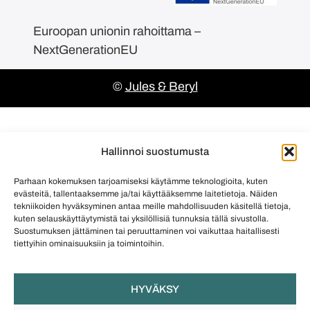
Euroopan unionin rahoittama –
NextGenerationEU
©
Jules & Beryl
Hallinnoi suostumusta
Parhaan kokemuksen tarjoamiseksi käytämme teknologioita, kuten
evästeitä, tallentaaksemme ja/tai käyttääksemme laitetietoja. Näiden
tekniikoiden hyväksyminen antaa meille mahdollisuuden käsitellä tietoja,
kuten selauskäyttäytymistä tai yksilöllisiä tunnuksia tällä sivustolla.
Suostumuksen jättäminen tai peruuttaminen voi vaikuttaa haitallisesti
tiettyihin ominaisuuksiin ja toimintoihin.
HYVÄKSY