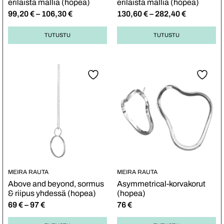
erilaista mallia (hopea)
erilaista mallia (hopea)
99,20
€
–
106,30
€
130,60
€
–
282,40
€
TUTUSTU
TUTUSTU
MEIRA RAUTA
MEIRA RAUTA
Above and beyond, sormus
Asymmetrical-korvakorut
& riipus yhdessä (hopea)
(hopea)
69
€
–
97
€
76
€