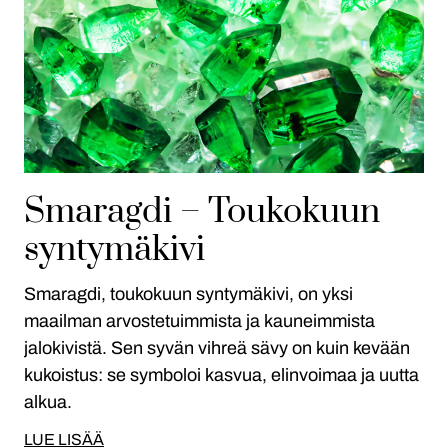
Smaragdi – Toukokuun
syntymäkivi
Smaragdi, toukokuun syntymäkivi, on yksi
maailman arvostetuimmista ja kauneimmista
jalokivistä. Sen syvän vihreä sävy on kuin kevään
kukoistus: se symboloi kasvua, elinvoimaa ja uutta
alkua.
LUE LISÄÄ