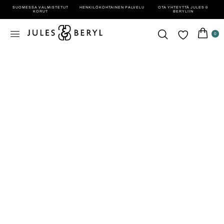
SUOMESSA VALMISTETUT
HENKILÖ­KOHTAINEN PALVELU
OTA YHTEYTTÄ JULES &
KORUT
BERYLIIN
0