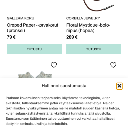
GALLERIA KORU
COREILLA JEWELRY
Creped Paper -korvakorut
Floral Mystique -bolo-
(pronssi)
riipus (hopea)
79
€
289
€
TUTUSTU
TUTUSTU
Hallinnoi suostumusta
Parhaan kokemuksen tarjoamiseksi käytämme teknologioita, kuten
evästeitä, tallentaaksemme ja/tai käyttääksemme laitetietoja. Näiden
tekniikoiden hyväksyminen antaa meille mahdollisuuden käsitellä tietoja,
kuten selauskäyttäytymistä tai yksilöllisiä tunnuksia tällä sivustolla.
Suostumuksen jättäminen tai peruuttaminen voi vaikuttaa haitallisesti
COREILLA JEWELRY
COREILLA JEWELRY
tiettyihin ominaisuuksiin ja toimintoihin.
Floral Mystique -
Floral Mystique -korvakorut