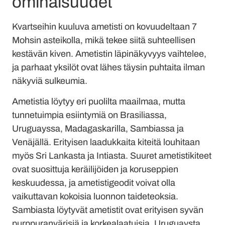
ominaisuudet
Kvartseihin kuuluva ametisti on kovuudeltaan 7
Mohsin asteikolla, mikä tekee siitä suhteellisen
kestävän kiven. Ametistin läpinäkyvyys vaihtelee,
ja parhaat yksilöt ovat lähes täysin puhtaita ilman
näkyviä sulkeumia.
Ametistia löytyy eri puolilta maailmaa, mutta
tunnetuimpia esiintymiä on Brasiliassa,
Uruguayssa, Madagaskarilla, Sambiassa ja
Venäjällä. Erityisen laadukkaita kiteitä louhitaan
myös Sri Lankasta ja Intiasta. Suuret ametistikiteet
ovat suosittuja keräilijöiden ja koruseppien
keskuudessa, ja ametistigeodit voivat olla
vaikuttavan kokoisia luonnon taideteoksia.
Sambiasta löytyvät ametistit ovat erityisen syvän
purppuranvärisiä ja korkealaatuisia. Uruguaysta