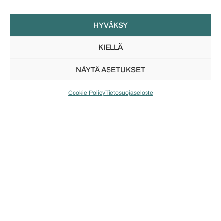
kaksiosainen sormus
(hopea)
(hopea)
259
€
HYVÄKSY
279
€
TUTUSTU
KIELLÄ
TUTUSTU
NÄYTÄ ASETUKSET
Cookie Policy
Tietosuojaseloste
Toimitus