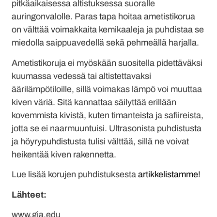
pitkäaikaisessa altistuksessa suoralle
auringonvalolle. Paras tapa hoitaa ametistikorua
on välttää voimakkaita kemikaaleja ja puhdistaa se
miedolla saippuavedellä sekä pehmeällä harjalla.
Ametistikoruja ei myöskään suositella pidettäväksi
kuumassa vedessä tai altistettavaksi
äärilämpötiloille, sillä voimakas lämpö voi muuttaa
kiven väriä. Sitä kannattaa säilyttää erillään
kovemmista kivistä, kuten timanteista ja safiireista,
jotta se ei naarmuuntuisi. Ultrasonista puhdistusta
ja höyrypuhdistusta tulisi välttää, sillä ne voivat
heikentää kiven rakennetta.
Lue lisää korujen puhdistuksesta
artikkelistamme
!
Lähteet:
www.gia.edu