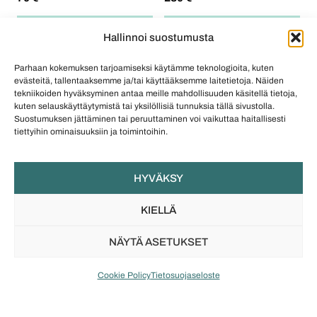
TUTUSTU
TUTUSTU
Hallinnoi suostumusta
Parhaan kokemuksen tarjoamiseksi käytämme teknologioita, kuten
evästeitä, tallentaaksemme ja/tai käyttääksemme laitetietoja. Näiden
tekniikoiden hyväksyminen antaa meille mahdollisuuden käsitellä tietoja,
kuten selauskäyttäytymistä tai yksilöllisiä tunnuksia tällä sivustolla.
Suostumuksen jättäminen tai peruuttaminen voi vaikuttaa haitallisesti
tiettyihin ominaisuuksiin ja toimintoihin.
HYVÄKSY
COREILLA JEWELRY
COREILLA JEWELRY
KIELLÄ
Floral Mystique -
Floral Mystique -korvakorut
kaksiosainen sormus
(hopea)
NÄYTÄ ASETUKSET
(hopea)
259
€
279
€
Cookie Policy
Tietosuojaseloste
TUTUSTU
TUTUSTU