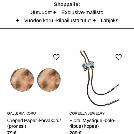
Shoppaile:
Uutuudet
Exclusive-mallisto
Vuoden koru -kilpailusta tutut
Lahjaksi
GALLERIA KORU
COREILLA JEWELRY
Creped Paper -korvakorut
Floral Mystique -bolo-
(pronssi)
riipus (hopea)
79
€
289
€