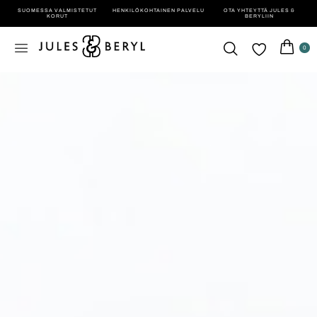
SUOMESSA VALMISTETUT
HENKILÖ­KOHTAINEN PALVELU
OTA YHTEYTTÄ JULES &
KORUT
BERYLIIN
0