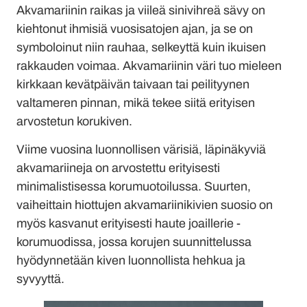
Akvamariinin raikas ja viileä sinivihreä sävy on
kiehtonut ihmisiä vuosisatojen ajan, ja se on
symboloinut niin rauhaa, selkeyttä kuin ikuisen
rakkauden voimaa. Akvamariinin väri tuo mieleen
kirkkaan kevätpäivän taivaan tai peilityynen
valtameren pinnan, mikä tekee siitä erityisen
arvostetun korukiven.
Viime vuosina luonnollisen värisiä, läpinäkyviä
akvamariineja on arvostettu erityisesti
minimalistisessa korumuotoilussa. Suurten,
vaiheittain hiottujen akvamariinikivien suosio on
myös kasvanut erityisesti haute joaillerie -
korumuodissa, jossa korujen suunnittelussa
hyödynnetään kiven luonnollista hehkua ja
syvyyttä.