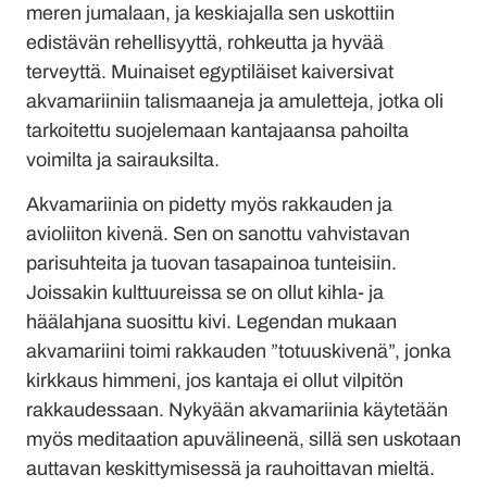
meren jumalaan, ja keskiajalla sen uskottiin
edistävän rehellisyyttä, rohkeutta ja hyvää
terveyttä. Muinaiset egyptiläiset kaiversivat
akvamariiniin talismaaneja ja amuletteja, jotka oli
tarkoitettu suojelemaan kantajaansa pahoilta
voimilta ja sairauksilta.
Akvamariinia on pidetty myös rakkauden ja
avioliiton kivenä. Sen on sanottu vahvistavan
parisuhteita ja tuovan tasapainoa tunteisiin.
Joissakin kulttuureissa se on ollut kihla- ja
häälahjana suosittu kivi. Legendan mukaan
akvamariini toimi rakkauden ”totuuskivenä”, jonka
kirkkaus himmeni, jos kantaja ei ollut vilpitön
rakkaudessaan. Nykyään akvamariinia käytetään
myös meditaation apuvälineenä, sillä sen uskotaan
auttavan keskittymisessä ja rauhoittavan mieltä.