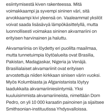
esiintymisestä kiven rakenteessa. Mitä
voimakkaampi ja syvempi sininen väri, sitä
arvokkaampi kivi yleensä on. Vaaleammat yksilöt
voivat saada lisäsävyä lämpökäsittelyllä, mutta
luonnollisesti voimakas sininen akvamariini on
erityisen harvinainen ja haluttu.
Akvamariinia on löydetty eri puolilta maailmaa,
mutta tunnetuimpia löytöalueita ovat Brasilia,
Pakistan, Madagaskar, Nigeria ja Venäjä.
Brasilialaiset akvamariinit ovat erityisen
arvostettuja niiden kirkkaan sinisen värin vuoksi.
Myös Kolumbiasta ja Afganistanista löytyy
laadukkaita akvamariiniesiintymiä. Yksi
kuuluisimmista akvamariineista, nimeltään Dom
Pedro, on yli 10 000 karaatin painoinen ja sijaitsee
Smithsonian-instituutissa Yhdysvalloissa.