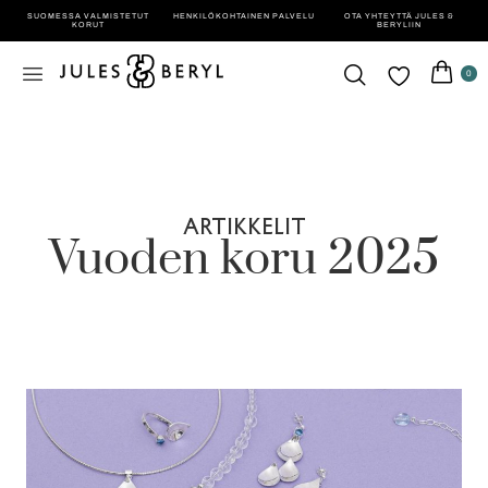
SUOMESSA VALMISTETUT
HENKILÖ­KOHTAINEN PALVELU
OTA YHTEYTTÄ JULES &
KORUT
BERYLIIN
0
ARTIKKELIT
Vuoden koru 2025