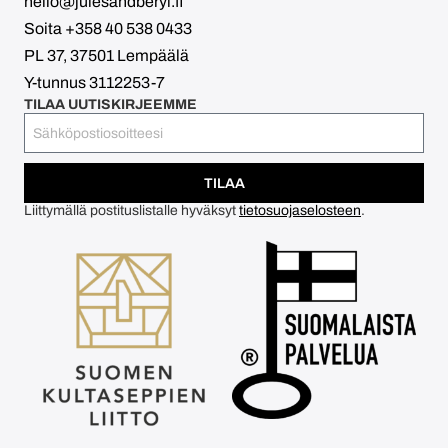
hello@julesandberyl.fi
Soita +358 40 538 0433
PL 37, 37501 Lempäälä
Y-tunnus 3112253-7
TILAA UUTISKIRJEEMME
TILAA
Liittymällä postituslistalle hyväksyt
tietosuojaselosteen
.