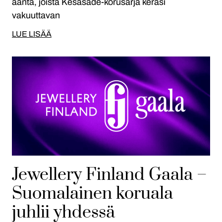
ääntä, joista Kesäsade-korusarja keräsi
vakuuttavan
LUE LISÄÄ
Jewellery Finland Gaala –
Suomalainen koruala
juhlii yhdessä