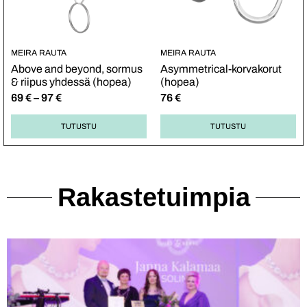
MEIRA RAUTA
MEIRA RAUTA
Above and beyond, sormus
Asymmetrical-korvakorut
& riipus yhdessä (hopea)
(hopea)
69
€
–
97
€
76
€
TUTUSTU
TUTUSTU
Rakastetuimpia