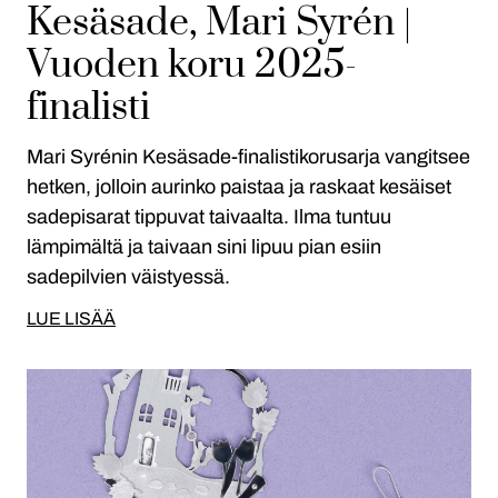
Kesäsade, Mari Syrén |
Vuoden koru 2025-
finalisti
Mari Syrénin Kesäsade-finalistikorusarja vangitsee
hetken, jolloin aurinko paistaa ja raskaat kesäiset
sadepisarat tippuvat taivaalta. Ilma tuntuu
lämpimältä ja taivaan sini lipuu pian esiin
sadepilvien väistyessä.
LUE LISÄÄ