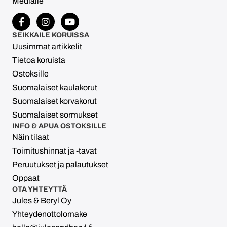
Medialle
SEIKKAILE KORUISSA
Uusimmat artikkelit
Tietoa koruista
Ostoksille
Suomalaiset kaulakorut
Suomalaiset korvakorut
Suomalaiset sormukset
INFO & APUA OSTOKSILLE
Näin tilaat
Toimitushinnat ja -tavat
Peruutukset ja palautukset
Oppaat
OTA YHTEYTTÄ
Jules & Beryl Oy
Yhteydenottolomake