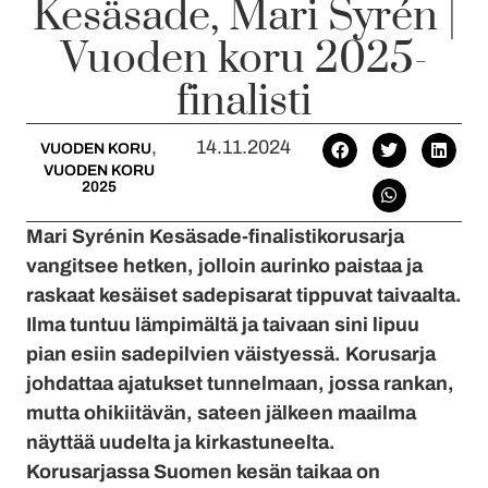
Kesäsade, Mari Syrén |
Vuoden koru 2025-
finalisti
,
14.11.2024
VUODEN KORU
VUODEN KORU
2025
Mari Syrénin Kesäsade-finalistikorusarja
vangitsee hetken, jolloin aurinko paistaa ja
raskaat kesäiset sadepisarat tippuvat taivaalta.
Ilma tuntuu lämpimältä ja taivaan sini lipuu
pian esiin sadepilvien väistyessä. Korusarja
johdattaa ajatukset tunnelmaan, jossa rankan,
mutta ohikiitävän, sateen jälkeen maailma
näyttää uudelta ja kirkastuneelta.
Korusarjassa Suomen kesän taikaa on