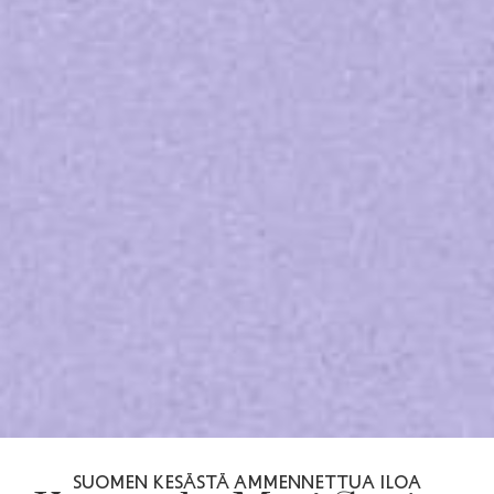
SUOMEN KESÄSTÄ AMMENNETTUA ILOA