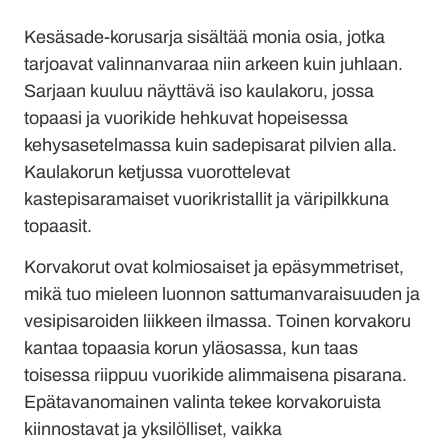
Kesäsade-korusarja sisältää monia osia, jotka
tarjoavat valinnanvaraa niin arkeen kuin juhlaan.
Sarjaan kuuluu näyttävä iso kaulakoru, jossa
topaasi ja vuorikide hehkuvat hopeisessa
kehysasetelmassa kuin sadepisarat pilvien alla.
Kaulakorun ketjussa vuorottelevat
kastepisaramaiset vuorikristallit ja väripilkkuna
topaasit.
Korvakorut ovat kolmiosaiset ja epäsymmetriset,
mikä tuo mieleen luonnon sattumanvaraisuuden ja
vesipisaroiden liikkeen ilmassa. Toinen korvakoru
kantaa topaasia korun yläosassa, kun taas
toisessa riippuu vuorikide alimmaisena pisarana.
Epätavanomainen valinta tekee korvakoruista
kiinnostavat ja yksilölliset, vaikka