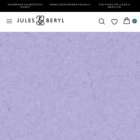
SUOMESSA VALMISTETUT
HENKILÖ­KOHTAINEN PALVELU
OTA YHTEYTTÄ JULES &
KORUT
BERYLIIN
0