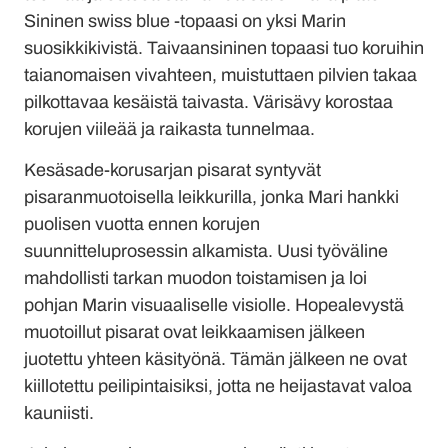
Sininen swiss blue -topaasi on yksi Marin
suosikkikivistä. Taivaansininen topaasi tuo koruihin
taianomaisen vivahteen, muistuttaen pilvien takaa
pilkottavaa kesäistä taivasta. Värisävy korostaa
korujen viileää ja raikasta tunnelmaa.
Kesäsade-korusarjan pisarat syntyvät
pisaranmuotoisella leikkurilla, jonka Mari hankki
puolisen vuotta ennen korujen
suunnitteluprosessin alkamista. Uusi työväline
mahdollisti tarkan muodon toistamisen ja loi
pohjan Marin visuaaliselle visiolle. Hopealevystä
muotoillut pisarat ovat leikkaamisen jälkeen
juotettu yhteen käsityönä. Tämän jälkeen ne ovat
kiillotettu peilipintaisiksi, jotta ne heijastavat valoa
kauniisti.