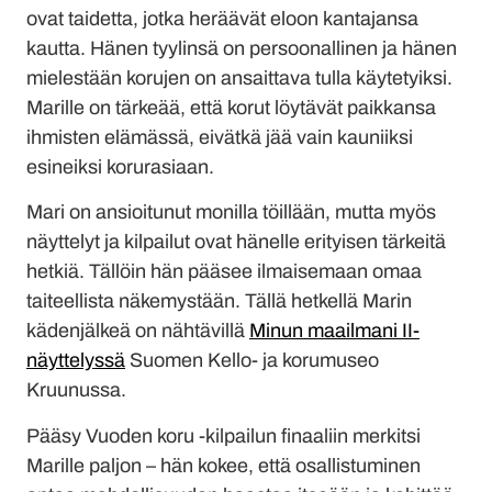
ovat taidetta, jotka heräävät eloon kantajansa
kautta. Hänen tyylinsä on persoonallinen ja hänen
mielestään korujen on ansaittava tulla käytetyiksi.
Marille on tärkeää, että korut löytävät paikkansa
ihmisten elämässä, eivätkä jää vain kauniiksi
esineiksi korurasiaan.
Mari on ansioitunut monilla töillään, mutta myös
näyttelyt ja kilpailut ovat hänelle erityisen tärkeitä
hetkiä. Tällöin hän pääsee ilmaisemaan omaa
taiteellista näkemystään. Tällä hetkellä Marin
kädenjälkeä on nähtävillä
Minun maailmani II-
näyttelyssä
Suomen Kello- ja korumuseo
Kruunussa.
Pääsy Vuoden koru -kilpailun finaaliin merkitsi
Marille paljon – hän kokee, että osallistuminen