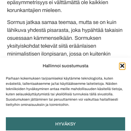
epäsymmetrisyys ei välttämättä ole kaikkien
korunkantajien mieleen.
Sormus jatkaa samaa teemaa, mutta se on kuin
lähikuva yhdestä pisarasta, joka hypähtää takaisin
osuessaan kämmenselkään. Sormuksen
yksityiskohdat tekevät siitä eräänlaisen
minimalistisen ilonpisaran, jossa on kuitenkin
samaa elävyyttä ja raikkautta kuin muissakin
Hallinnoi suostumusta
sarjan koruissa. Erityisesti pisaran asemointi tuo
sormuksen ilmeeseen mielenkiintoa.
Parhaan kokemuksen tarjoamiseksi käytämme teknologioita, kuten
evästeitä, tallentaaksemme ja/tai käyttääksemme laitetietoja. Näiden
tekniikoiden hyväksyminen antaa meille mahdollisuuden käsitellä tietoja,
Sarjan isommat korut ovat näyttäviä ja ne vaativat
kuten selauskäyttäytymistä tai yksilöllisiä tunnuksia tällä sivustolla.
kantajaltaan rohkeutta – ne eivät jää
Suostumuksen jättäminen tai peruuttaminen voi vaikuttaa haitallisesti
tiettyihin ominaisuuksiin ja toimintoihin.
huomaamatta. Marille tuttuun tyyliin, mallistossa
on kuitenkin tarjolla myös pienempi ja sirompia
koruja.
HYVÄKSY