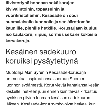
tiivistettynä hopeaan sekä korujen
kivivalintoihin, topaaseihin ja
vuorikristalleihin. Kesäsade on oodi
suomalaiselle luonnolle ja sen äärettömän
kauniille, pienille hetkille. Korusarjaan kuuluu
iso kaulakoru, riipus, sormus sekä erikokoisia
korvakoruja.
Kesäinen sadekuuro
koruiksi pysäytettynä
Muotoilija
Mari Syrénin
Kesäsade-korusarja
ammentaa inspiraationsa suoraan Suomen
luonnon sydämestä. Korut vievät kantajansa kesän
keskelle, hetkeen juuri ennen kuin taivas kirkastuu
synkkien pilvien tuoman kesäisen sadekuuron
jälkeen. Kesäsade-korut symboloivat hetkeä, kun