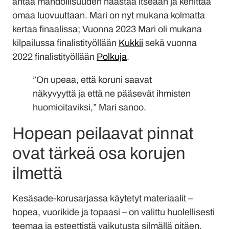
antaa mahdollisuuden haastaa itseään ja kehittää
omaa luovuuttaan. Mari on nyt mukana kolmatta
kertaa finaalissa; Vuonna 2023 Mari oli mukana
kilpailussa finalistityöllään
Kukkii
sekä vuonna
2022 finalistityöllään
Polkuja
.
”On upeaa, että koruni saavat
näkyvyyttä ja että ne pääsevät ihmisten
huomioitaviksi,” Mari sanoo.
Hopean peilaavat pinnat
ovat tärkeä osa korujen
ilmettä
Kesäsade-korusarjassa käytetyt materiaalit –
hopea, vuorikide ja topaasi – on valittu huolellisesti
teemaa ja esteettistä vaikutusta silmällä pitäen.