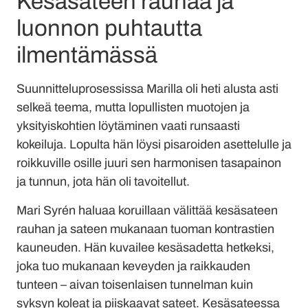
Kesäsateen rauhaa ja
luonnon puhtautta
ilmentämässä
Suunnitteluprosessissa Marilla oli heti alusta asti
selkeä teema, mutta lopullisten muotojen ja
yksityiskohtien löytäminen vaati runsaasti
kokeiluja. Lopulta hän löysi pisaroiden asettelulle ja
roikkuville osille juuri sen harmonisen tasapainon
ja tunnun, jota hän oli tavoitellut.
Mari Syrén haluaa koruillaan välittää kesäsateen
rauhan ja sateen mukanaan tuoman kontrastien
kauneuden. Hän kuvailee kesäsadetta hetkeksi,
joka tuo mukanaan keveyden ja raikkauden
tunteen – aivan toisenlaisen tunnelman kuin
syksyn koleat ja piiskaavat sateet. Kesäsateessa