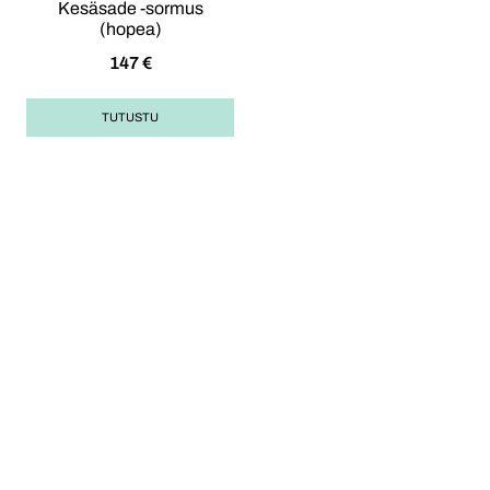
Kesäsade -sormus
(hopea)
147
€
TUTUSTU
Opas korulahjan
ostoon