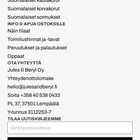
Suomalaiset kaulakorut
Suomalaiset korvakorut
Suomalaiset sormukset
INFO & APUA OSTOKSILLE
Näin tilaat
Toimitushinnat ja -tavat
Peruutukset ja palautukset
Oppaat
OTA YHTEYTTÄ
Jules & Beryl Oy
Yhteydenottolomake
hello@julesandberyl.fi
Soita +358 40 538 0433
PL 37, 37501 Lempäälä
Y-tunnus 3112253-7
TILAA UUTISKIRJEEMME