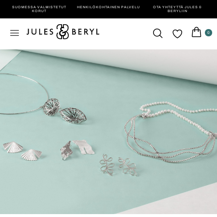
SUOMESSA VALMISTETUT
HENKILÖ­KOHTAINEN PALVELU
OTA YHTEYTTÄ JULES &
KORUT
BERYLIIN
0