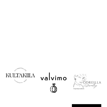
Korujen käyttö ja
säilytys
Valitse oikea koko