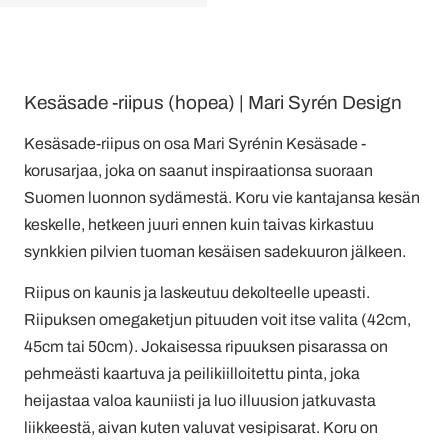
Kesäsade -riipus (hopea) | Mari Syrén Design
Kesäsade-riipus on osa Mari Syrénin Kesäsade -
korusarjaa, joka on saanut inspiraationsa suoraan
Suomen luonnon sydämestä. Koru vie kantajansa kesän
keskelle, hetkeen juuri ennen kuin taivas kirkastuu
synkkien pilvien tuoman kesäisen sadekuuron jälkeen.
Riipus on kaunis ja laskeutuu dekolteelle upeasti.
Riipuksen omegaketjun pituuden voit itse valita (42cm,
45cm tai 50cm). Jokaisessa ripuuksen pisarassa on
pehmeästi kaartuva ja peilikiilloitettu pinta, joka
heijastaa valoa kauniisti ja luo illuusion jatkuvasta
liikkeestä, aivan kuten valuvat vesipisarat. Koru on