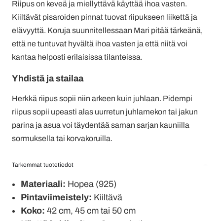
Riipus on keveä ja miellyttävä käyttää ihoa vasten.
Kiiltävät pisaroiden pinnat tuovat riipukseen liikettä ja
elävyyttä. Koruja suunnitellessaan Mari pitää tärkeänä,
että ne tuntuvat hyvältä ihoa vasten ja että niitä voi
kantaa helposti erilaisissa tilanteissa.
Yhdistä ja stailaa
Herkkä riipus sopii niin arkeen kuin juhlaan. Pidempi
riipus sopii upeasti alas uurretun juhlamekon tai jakun
parina ja asua voi täydentää saman sarjan kauniilla
sormuksella tai korvakoruilla.
Tarkemmat tuotetiedot
Materiaali:
Hopea (925)
Pintaviimeistely:
Kiiltävä
Koko:
42 cm, 45 cm tai 50 cm