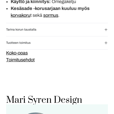
Käyttö ja kiinnitys:
Omegaketju
Kesäsade -korusarjaan kuuluu myös
korvakoru
t sekä
sormus
.
Tarina korun taustalla
Tuotteen toimitus
Koko-opas
Toimitusehdot
Mari Syren Design