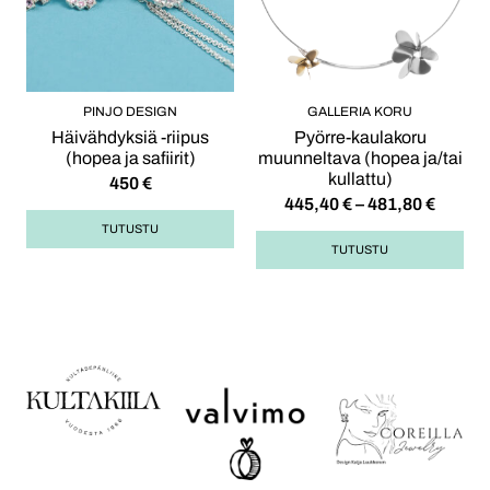
PINJO DESIGN
GALLERIA KORU
Häivähdyksiä -riipus
Pyörre-kaulakoru
(hopea ja safiirit)
muunneltava (hopea ja/tai
kullattu)
450
€
445,40
€
–
481,80
€
TUTUSTU
TUTUSTU