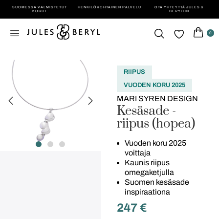
SUOMESSA VALMISTETUT
HENKILÖ­KOHTAINEN PALVELU
OTA YHTEYTTÄ JULES &
KORUT
BERYLIIN
0
RIIPUS
VUODEN KORU 2025
MARI SYREN DESIGN
Kesäsade -
riipus (hopea)
Vuoden koru 2025
voittaja
Kaunis riipus
omegaketjulla
Suomen kesäsade
inspiraationa
247
€