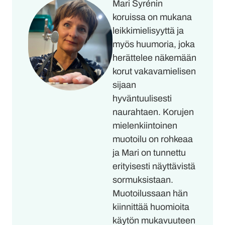
Mari Syrénin
koruissa on mukana
leikkimielisyyttä ja
myös huumoria, joka
herättelee näkemään
korut vakavamielisen
sijaan
hyväntuulisesti
naurahtaen. Korujen
mielenkiintoinen
muotoilu on rohkeaa
ja Mari on tunnettu
erityisesti näyttävistä
sormuksistaan.
Muotoilussaan hän
kiinnittää huomioita
käytön mukavuuteen