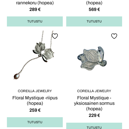
rannekoru (hopea)
(hopea)
289
€
569
€
TUTUSTU
TUTUSTU
COREILLA JEWELRY
COREILLA JEWELRY
Floral Mystique -riipus
Floral Mystique -
(hopea)
yksiosainen sormus
(hopea)
259
€
229
€
TUTUSTU
TUTUSTU