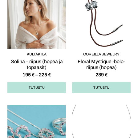
KULTAKIILA
COREILLA JEWELRY
Solina – riipus (hopea ja
Floral Mystique -bolo-
topaasit)
riipus (hopea)
195
€
–
225
€
289
€
TUTUSTU
TUTUSTU