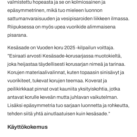
valmistettu hopeasta ja se on kolmiosainen ja
epäsymmetrinen, mikä tuo mieleen luonnon
sattumanvaraisuuden ja vesipisaroiden liikkeen ilmassa.
Riipuksessa on myös upea vuorikide alimmaisena
pisarana.
Kesäsade on Vuoden koru 2025 -kilpailun voittaja.
”Esiraati arvosti Kesäsade-korusarjassa muotokieltä,
joka heijastaa täydellisesti korusarjan nimeä ja tarinaa.
Korujen materiaalivalinnat, kuten topaasin sinisävyt ja
vuorikiteet, tukevat korujen teemaa. Koverat ja
peilikirkkaat pinnat ovat kauniita yksityiskohtia, jotka
antavat korulle keveän mutta juhlavan vaikutelman.
Lisäksi epäsymmetria tuo sarjaan luonnetta ja rohkeutta,
tehden siitä yhtä ainutlaatuisen kuin kesäsade.”
Käyttökokemus