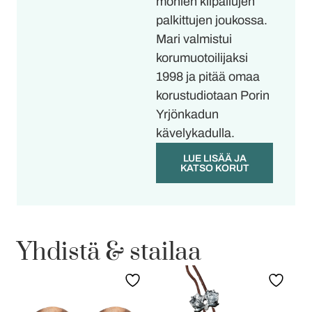
monien kilpailujen
palkittujen joukossa.
Mari valmistui
korumuotoilijaksi
1998 ja pitää omaa
korustudiotaan Porin
Yrjönkadun
kävelykadulla.
LUE LISÄÄ JA
KATSO KORUT
Yhdistä & stailaa