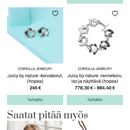
COREILLA JEWELRY
COREILLA JEWELRY
Juicy by nature -korvakorut,
Juicy by nature -rannekoru,
(hopea)
iso ja näyttävä (hopea)
245
€
778,30
€
–
864,40
€
TUTUSTU
TUTUSTU
Saatat pitää myös