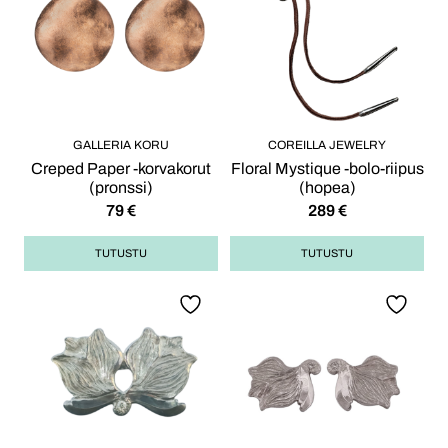
GALLERIA KORU
COREILLA JEWELRY
Creped Paper -korvakorut
Floral Mystique -bolo-riipus
(pronssi)
(hopea)
79
€
289
€
TUTUSTU
TUTUSTU