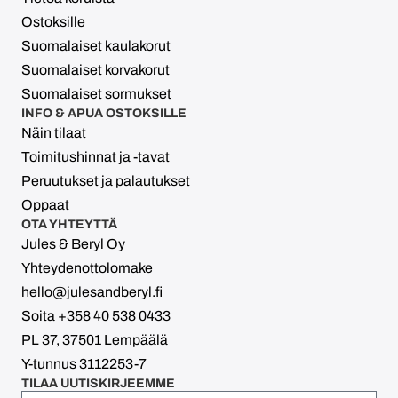
Ostoksille
Suomalaiset kaulakorut
Suomalaiset korvakorut
Suomalaiset sormukset
INFO & APUA OSTOKSILLE
Näin tilaat
Toimitushinnat ja -tavat
Peruutukset ja palautukset
Oppaat
OTA YHTEYTTÄ
Jules & Beryl Oy
Yhteydenottolomake
hello@julesandberyl.fi
Soita +358 40 538 0433
PL 37, 37501 Lempäälä
Y-tunnus 3112253-7
TILAA UUTISKIRJEEMME