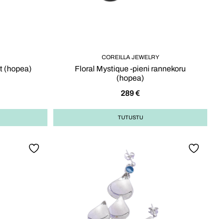
COREILLA JEWELRY
ut (hopea)
Floral Mystique -pieni rannekoru
(hopea)
289
€
TUTUSTU