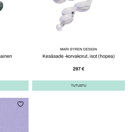
MARI SYREN DESIGN
sainen
Kesäsade -korvakorut, isot (hopea)
297
€
TUTUSTU