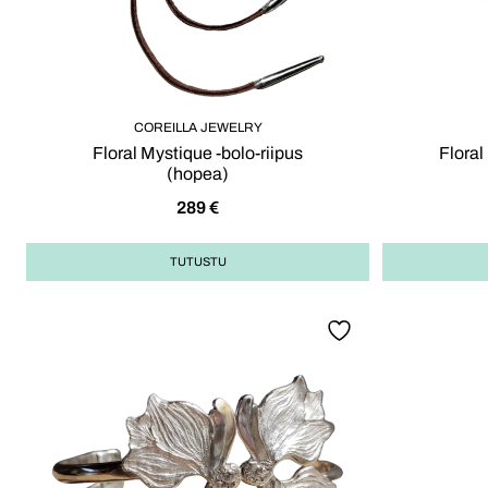
COREILLA JEWELRY
Floral Mystique -bolo-riipus
Floral
(hopea)
289
€
TUTUSTU