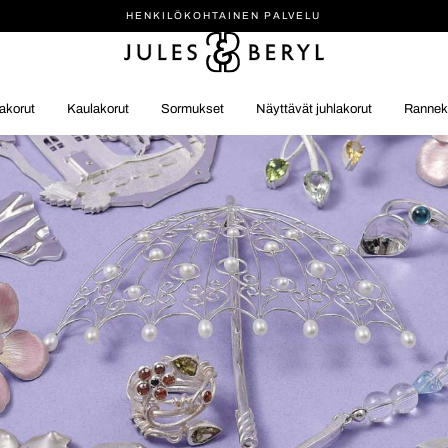
HENKILÖ­KOHTAINEN PALVELU
akorut
Kaulakorut
Sormukset
Näyttävät juhlakorut
Rannek