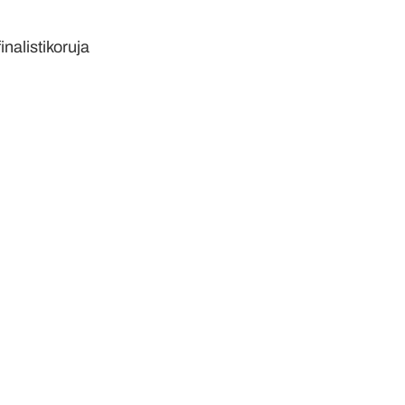
inalistikoruja
Korujen käyttö
ja säilytys