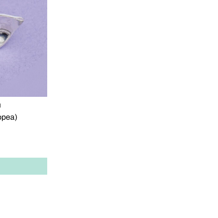
N
opea)