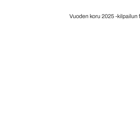
Vuoden koru 2025 -kilpailun f
Opas
korulahjan
ostoon