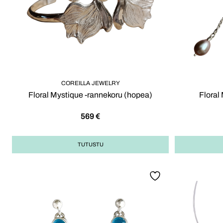
COREILLA JEWELRY
Floral Mystique -rannekoru (hopea)
Floral
569
€
TUTUSTU