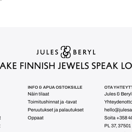
INFO & APUA OSTOKSILLE
OTA YHTEYT
Näin tilaat
Jules & Bery
Toimitushinnat ja -tavat
Yhteydenott
Peruutukset ja palautukset
hello@julesan
t
Oppaat
Soita +358 4
t
PL 37, 37501