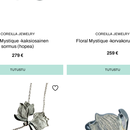
COREILLA JEWELRY
COREILLA JEWELRY
 Mystique -kaksiosainen
Floral Mystique -korvakor
sormus (hopea)
259
€
279
€
TUTUSTU
TUTUSTU