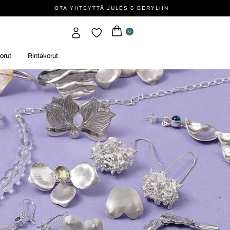
OTA YHTEYTTÄ JULES & BERYLIIN
0
orut
Rintakorut