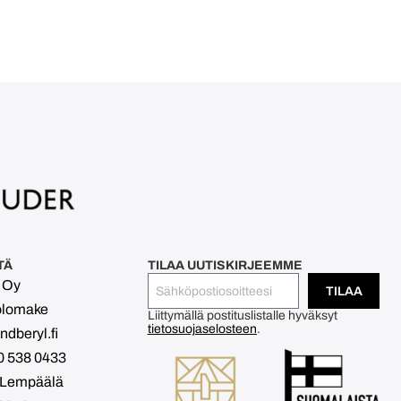
TÄ
TILAA UUTISKIRJEEMME
l Oy
TILAA
olomake
Liittymällä postituslistalle hyväksyt
tietosuojaselosteen
.
dberyl.fi
0 538 0433
 Lempäälä