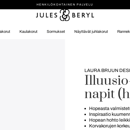
HENKILÖ­KOHTAINEN PALVELU
akorut
Kaulakorut
Sormukset
Näyttävät juhlakorut
Rannek
LAURA BRUUN DES
Illuusi
napit (
Hopeasta valmistetu
Inspiraatio kuumen
Hopean hohto leikki
Korvakorujen korkeu