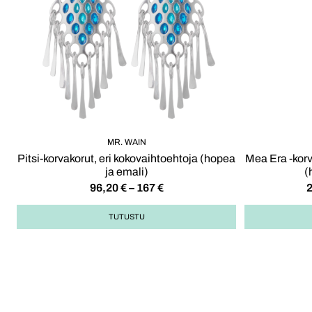
MR. WAIN
Pitsi-korvakorut, eri kokovaihtoehtoja (hopea
Mea Era -korva
ja emali)
(
96,20
€
–
167
€
TUTUSTU