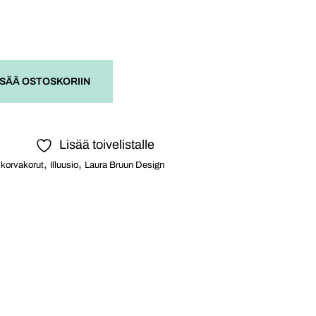
ISÄÄ OSTOSKORIIN
Lisää toivelistalle
,
,
 korvakorut
Illuusio
Laura Bruun Design