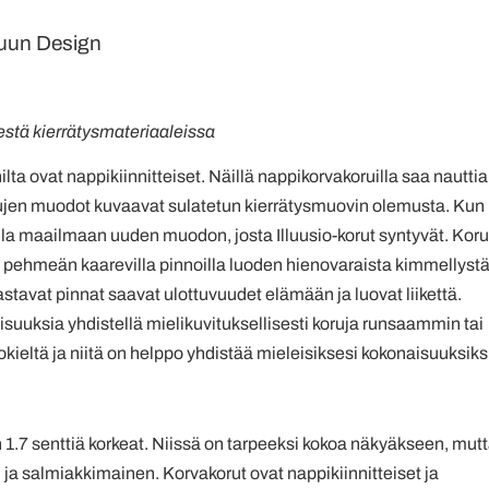
Bruun Design
stä kierrätysmateriaaleissa
ta ovat nappikiinnitteiset. Näillä nappikorvakoruilla saa nauttia
ujen muodot kuvaavat sulatetun kierrätysmuovin olemusta. Kun
 maailmaan uuden muodon, josta Illuusio-korut syntyvät. Koru
i pehmeän kaarevilla pinnoilla luoden hienovaraista kimmellyst
astavat pinnat saavat ulottuvuudet elämään ja luovat liikettä.
isuuksia yhdistellä mielikuvituksellisesti koruja runsaammin tai
ieltä ja niitä on helppo yhdistää mieleisiksesi kokonaisuuksiksi
 1.7 senttiä korkeat. Niissä on tarpeeksi kokoa näkyäkseen, mut
a salmiakkimainen. Korvakorut ovat nappikiinnitteiset ja