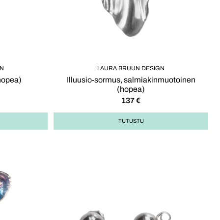
GN
LAURA BRUUN DESIGN
(hopea)
Illuusio-sormus, salmiakinmuotoinen
(hopea)
137
€
TUTUSTU