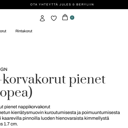
OTA YHTEYTTÄ JULES & BERYLIIN
0
orut
Rintakorut
IGN
o-korvakorut pienet
hopea)
t pienet nappikorvakorut
netun kierrätysmuovin kuroutumisesta ja poimuuntumisesta
i kaarevilla pinnoilla luoden hienovaraista kimmellystä
s 1.7 cm.