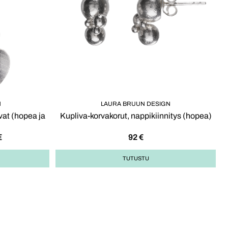
N
LAURA BRUUN DESIGN
vat (hopea ja
Kupliva-korvakorut, nappikiinnitys (hopea)
€
92
€
TUTUSTU