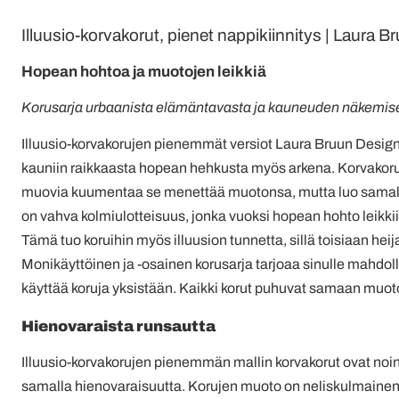
Illuusio-korvakorut, pienet nappikiinnitys | Laura 
Hopean hohtoa ja muotojen leikkiä
Korusarja urbaanista elämäntavasta ja kauneuden näkemise
Illuusio-korvakorujen pienemmät versiot Laura Bruun Designil
kauniin raikkaasta hopean hehkusta myös arkena. Korvakor
muovia kuumentaa se menettää muotonsa, mutta luo samalla
on vahva kolmiulotteisuus, jonka vuoksi hopean hohto leikki
Tämä tuo koruihin myös illuusion tunnetta, sillä toisiaan heij
Monikäyttöinen ja -osainen korusarja tarjoaa sinulle mahdoll
käyttää koruja yksistään. Kaikki korut puhuvat samaan muotok
Hienovaraista runsautta
Illuusio-korvakorujen pienemmän mallin korvakorut ovat noin
samalla hienovaraisuutta. Korujen muoto on neliskulmainen j