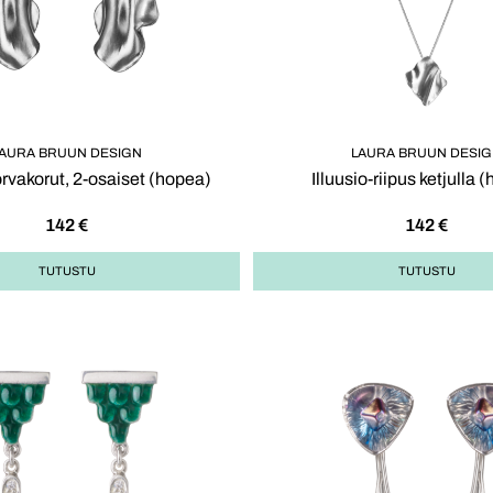
AURA BRUUN DESIGN
LAURA BRUUN DESI
orvakorut, 2-osaiset (hopea)
Illuusio-riipus ketjulla 
142
€
142
€
TUTUSTU
TUTUSTU