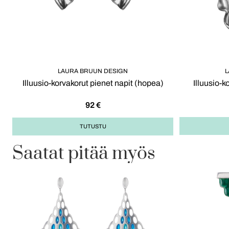
L
LAURA BRUUN DESIGN
Illuusio-k
Illuusio-korvakorut pienet napit (hopea)
92
€
TUTUSTU
Saatat pitää myös