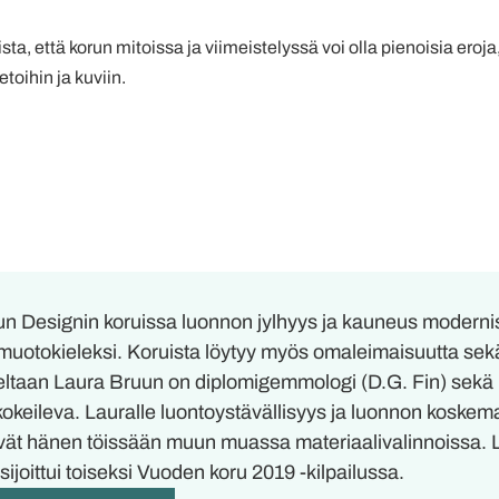
ta, että korun mitoissa ja viimeistelyssä voi olla pienoisia eroja,
toihin ja kuviin.
n Designin koruissa luonnon jylhyys ja kauneus modernisoit
muotokieleksi. Koruista löytyy myös omaleimaisuutta sekä
ltaan Laura Bruun on diplomigemmologi (D.G. Fin) sekä ko
 kokeileva. Lauralle luontoystävällisyys ja luonnon koskem
vät hänen töissään muun muassa materiaalivalinnoissa. 
sijoittui toiseksi Vuoden koru 2019 -kilpailussa.