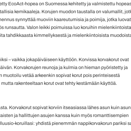
ytetty EcoAct-hopea on Suomessa kehitetty ja valmistettu hopea
allisia kemikaaleja. Korujen muodon taustalla on valumallit, jot
ennus synnyttää muoviin kaareutumisia ja poimija, jotka luovat
ös runsautta. Valon leikki poimuissa luo koruihin mielenkiintoist
iloita tahdikkaasta kimmellyksestä ja mielenkiintoisista muodoist
iksi – vaikka jokapäiväiseen käyttöön. Korvissa korvakorut ovat
äivän. Korvakorujen reunoja ja kulmia on hieman pyöristetty ja
ion muotoilu vetää arkeenkin sopivat korut pois perinteisestä
 mutta rakenteeltaan korut ovat tehty kestämään käyttöä.
asta. Korvakorut sopivat korviin itseasiassa lähes asun kuin asun
ivaisten ja hallittujen asujen kanssa kuin myös romanttisempien
lluusio-koruillasi: yhdistä pienemmän nappikorvakorun pariksi s