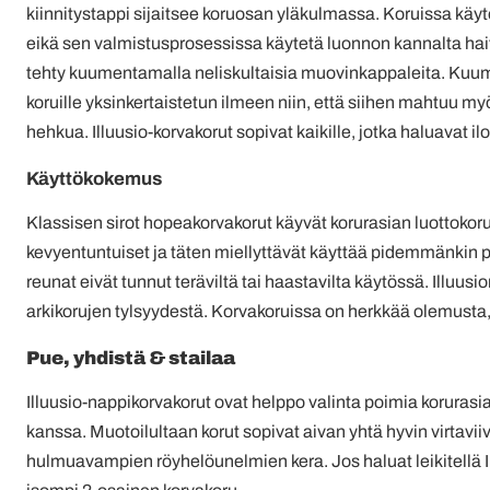
kiinnitystappi sijaitsee koruosan yläkulmassa. Koruissa kä
eikä sen valmistusprosessissa käytetä luonnon kannalta hait
tehty kuumentamalla neliskultaisia muovinkappaleita. Kuum
koruille yksinkertaistetun ilmeen niin, että siihen mahtuu my
hehkua. Illuusio-korvakorut sopivat kaikille, jotka haluavat 
Käyttökokemus
Klassisen sirot hopeakorvakorut käyvät korurasian luottokoru
kevyentuntuiset ja täten miellyttävät käyttää pidemmänkin p
reunat eivät tunnut teräviltä tai haastavilta käytössä. Illuus
arkikorujen tylsyydestä. Korvakoruissa on herkkää olemusta,
Pue, yhdistä & stailaa
Illuusio-nappikorvakorut ovat helppo valinta poimia korurasi
kanssa. Muotoilultaan korut sopivat aivan yhtä hyvin virtavi
hulmuavampien röyhelöunelmien kera. Jos haluat leikitellä I