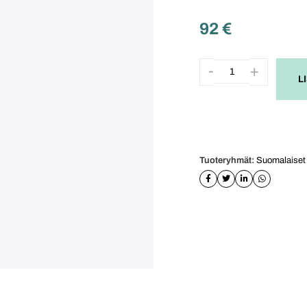
92
€
L
Tuoteryhmät:
Suomalaiset