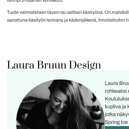
isompi 2-osainen korvakoru.
Tuote valmistetaan täysin tai osittain käsityönä. On mahdollis
sanottuna käsityön leimana ja kädenjälkenä, ilmoitettuihin tie
Laura Bruun Design
Laura Bruu
rohkeaksi 
Koulutukse
kupliva ja
jotka näky
Spring Ice 