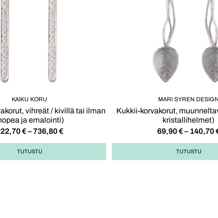
KAIKU KORU
MARI SYREN DESIG
korut, vihreät / kivillä tai ilman
Kukkii-korvakorut, muunnelta
hopea ja emalointi)
kristallihelmet)
222,70
€
–
736,80
€
69,90
€
–
140,70
TUTUSTU
TUTUSTU