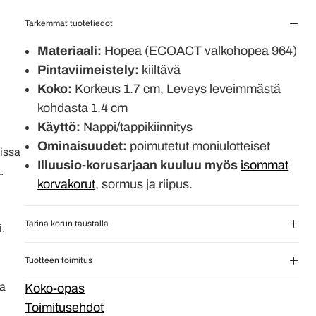
Tarkemmat tuotetiedot
Materiaali:
Hopea (ECOACT valkohopea 964)
Pintaviimeistely:
kiiltävä
Koko:
Korkeus 1.7 cm, Leveys leveimmästä
kohdasta 1.4 cm
Käyttö:
Nappi/tappikiinnitys
Ominaisuudet:
poimutetut moniulotteiset
issa
Illuusio-korusarjaan kuuluu myös
isommat
ä.
korvakorut
, sormus ja riipus.
Tarina korun taustalla
.
Tuotteen toimitus
ta
Koko-opas
Toimitusehdot