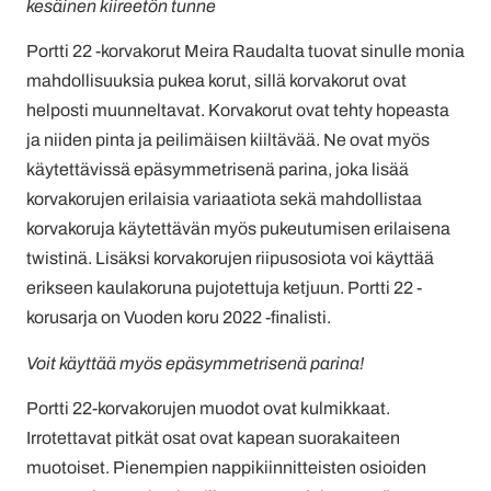
kesäinen kiireetön tunne
Portti 22 -korvakorut Meira Raudalta tuovat sinulle monia
mahdollisuuksia pukea korut, sillä korvakorut ovat
helposti muunneltavat. Korvakorut ovat tehty hopeasta
ja niiden pinta ja peilimäisen kiiltävää.
Ne ovat myös
käytettävissä epäsymmetrisenä parina, joka lisää
korvakorujen erilaisia variaatiota sekä mahdollistaa
korvakoruja käytettävän myös pukeutumisen erilaisena
twistinä. Lisäksi korvakorujen riipusosiota voi käyttää
erikseen kaulakoruna pujotettuja ketjuun. Portti 22 -
korusarja on Vuoden koru 2022 -finalisti.
Voit käyttää myös epäsymmetrisenä parina!
Portti 22-korvakorujen muodot ovat kulmikkaat.
Irrotettavat pitkät osat ovat kapean suorakaiteen
muotoiset. Pienempien nappikiinnitteisten osioiden