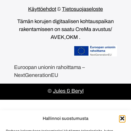
Käyttöehdot
&
Tietosuojaseloste
Tämän korujen digitaalisen kohtauspaikan
rakentamiseen on saatu CreMa avustus/
AVEK,OKM .
Euroopan unionin rahoittama –
NextGenerationEU
©
Jules & Beryl
Hallinnoi suostumusta
Parhaan kokemuksen tarjoamiseksi käytämme teknologioita, kuten