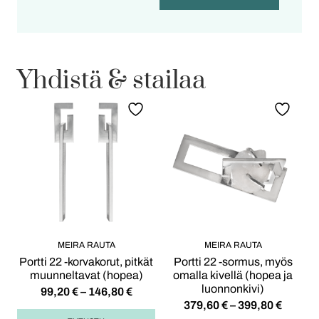
Yhdistä & stailaa
MEIRA RAUTA
MEIRA RAUTA
Portti 22 -korvakorut, pitkät
Portti 22 -sormus, myös
muunneltavat (hopea)
omalla kivellä (hopea ja
luonnonkivi)
99,20
€
–
146,80
€
379,60
€
–
399,80
€