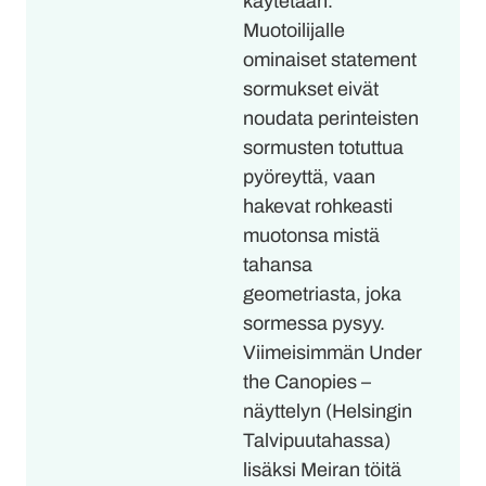
käytetään.
Muotoilijalle
ominaiset statement
sormukset eivät
noudata perinteisten
sormusten totuttua
pyöreyttä, vaan
hakevat rohkeasti
muotonsa mistä
tahansa
geometriasta, joka
sormessa pysyy.
Viimeisimmän Under
the Canopies –
näyttelyn (Helsingin
Talvipuutahassa)
lisäksi Meiran töitä