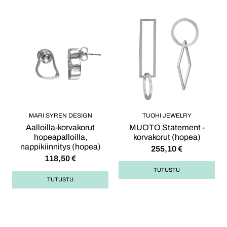
MARI SYREN DESIGN
TUOHI JEWELRY
Aalloilla-korvakorut
MUOTO Statement -
hopeapalloilla,
korvakorut (hopea)
nappikiinnitys (hopea)
255,10
€
118,50
€
TUTUSTU
TUTUSTU