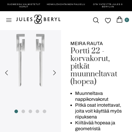
SUOMESSA VALMISTETUT
HENKILÖ­KOHTAINEN PALVELU
OTA YHTEYTTÄ JULES &
KORUT
BERYLIIN
0
MEIRA RAUTA
Portti 22 -
korvakorut,
pitkät
muunneltavat
(hopea)
Muunneltava
nappikorvakorut
Pitkä osat irrotettavat,
joita voit käyttää myös
riipuksena
Kiiltävää hopeaa ja
geometristä