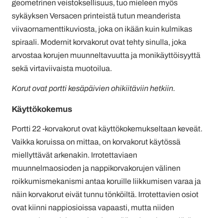
geometrinen veistoksellisuus, tuo mieleen myös
sykäyksen Versacen printeistä tutun meanderista
viivaornamenttikuviosta, joka on ikään kuin kulmikas
spiraali. Modernit korvakorut ovat tehty sinulla, joka
arvostaa korujen muunneltavuutta ja monikäyttöisyyttä
sekä virtaviivaista muotoilua.
Korut ovat portti kesäpäivien ohikiitäviin hetkiin.
Käyttökokemus
Portti 22 -korvakorut ovat käyttökokemukseltaan keveät.
Vaikka koruissa on mittaa, on korvakorut käytössä
miellyttävät arkenakin. Irrotettaviaen
muunnelmaosioden ja nappikorvakorujen välinen
roikkumismekanismi antaa koruille liikkumisen varaa ja
näin korvakorut eivät tunnu tönköiltä. Irrotettavien osiot
ovat kiinni nappiosioissa vapaasti, mutta niiden