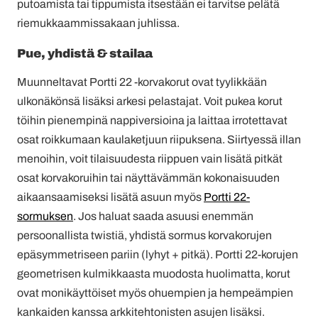
putoamista tai tippumista itsestään ei tarvitse pelätä
riemukkaammissakaan juhlissa.
Pue, yhdistä & stailaa
Muunneltavat Portti 22 -korvakorut ovat tyylikkään
ulkonäkönsä lisäksi arkesi pelastajat. Voit pukea korut
töihin pienempinä nappiversioina ja laittaa irrotettavat
osat roikkumaan kaulaketjuun riipuksena. Siirtyessä illan
menoihin, voit tilaisuudesta riippuen vain lisätä pitkät
osat korvakoruihin tai näyttävämmän kokonaisuuden
aikaansaamiseksi lisätä asuun myös
Portti 22-
sormuksen
. Jos haluat saada asuusi enemmän
persoonallista twistiä, yhdistä sormus korvakorujen
epäsymmetriseen pariin (lyhyt + pitkä). Portti 22-korujen
geometrisen kulmikkaasta muodosta huolimatta, korut
ovat monikäyttöiset myös ohuempien ja hempeämpien
kankaiden kanssa arkkitehtonisten asujen lisäksi.