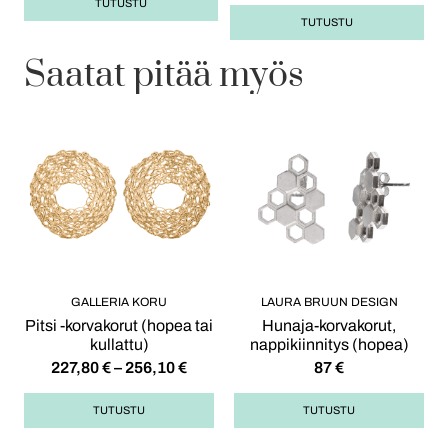
TUTUSTU
TUTUSTU
Saatat pitää myös
GALLERIA KORU
LAURA BRUUN DESIGN
Pitsi -korvakorut (hopea tai
Hunaja-korvakorut,
kullattu)
nappikiinnitys (hopea)
227,80
€
–
256,10
€
87
€
TUTUSTU
TUTUSTU