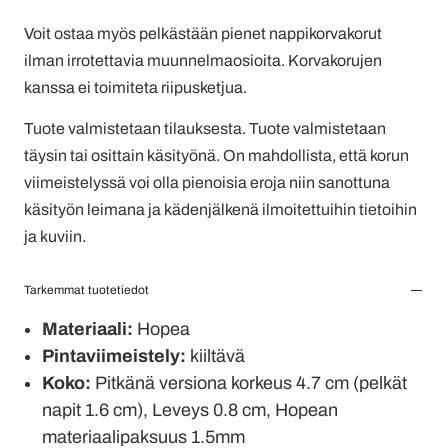
Voit ostaa myös pelkästään pienet nappikorvakorut
ilman irrotettavia muunnelmaosioita. Korvakorujen
kanssa ei toimiteta riipusketjua.
Tuote valmistetaan tilauksesta. Tuote valmistetaan
täysin tai osittain käsityönä. On mahdollista, että korun
viimeistelyssä voi olla pienoisia eroja niin sanottuna
käsityön leimana ja kädenjälkenä ilmoitettuihin tietoihin
ja kuviin.
Tarkemmat tuotetiedot
Materiaali:
Hopea
Pintaviimeistely:
kiiltävä
Koko:
Pitkänä versiona korkeus 4.7 cm (pelkät
napit 1.6 cm), Leveys 0.8 cm, Hopean
materiaalipaksuus 1.5mm