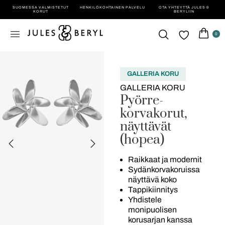
SUOMESSA VALMISTETUT
HENKILÖ­KOHTAINEN PALVELU
OTA YHTEYTTÄ JULES &
KORUT
BERYLIIN
0
GALLERIA KORU
GALLERIA KORU
Pyörre-
korvakorut,
näyttävät
(hopea)
Raikkaat ja modernit
Sydänkorvakoruissa
näyttävä koko
Tappikiinnitys
Yhdistele
monipuolisen
korusarjan kanssa