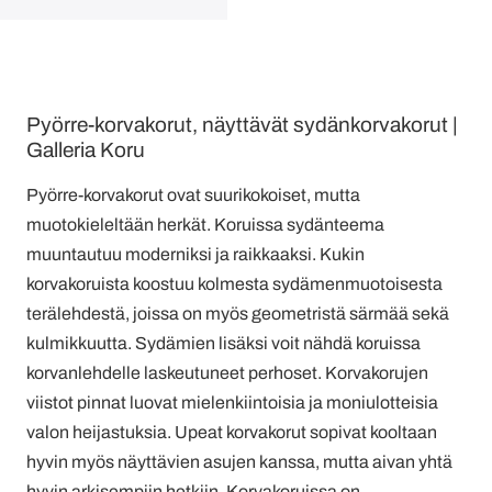
Pyörre-korvakorut, näyttävät sydänkorvakorut |
Galleria Koru
Pyörre-korvakorut ovat suurikokoiset, mutta
muotokieleltään herkät. Koruissa sydänteema
muuntautuu moderniksi ja raikkaaksi. Kukin
korvakoruista koostuu kolmesta sydämenmuotoisesta
terälehdestä, joissa on myös geometristä särmää sekä
kulmikkuutta. Sydämien lisäksi voit nähdä koruissa
korvanlehdelle laskeutuneet perhoset. Korvakorujen
viistot pinnat luovat mielenkiintoisia ja moniulotteisia
valon heijastuksia. Upeat korvakorut sopivat kooltaan
hyvin myös näyttävien asujen kanssa, mutta aivan yhtä
hyvin arkisempiin hetkiin. Korvakoruissa on