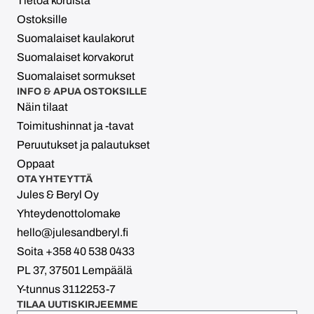
Tietoa koruista
Ostoksille
Suomalaiset kaulakorut
Suomalaiset korvakorut
Suomalaiset sormukset
INFO & APUA OSTOKSILLE
Näin tilaat
Toimitushinnat ja -tavat
Peruutukset ja palautukset
Oppaat
OTA YHTEYTTÄ
Jules & Beryl Oy
Yhteydenottolomake
hello@julesandberyl.fi
Soita +358 40 538 0433
PL 37, 37501 Lempäälä
Y-tunnus 3112253-7
TILAA UUTISKIRJEEMME