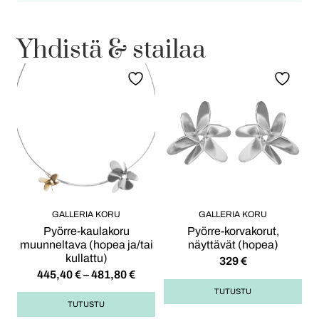
Yhdistä & stailaa
GALLERIA KORU
GALLERIA KORU
Pyörre-kaulakoru
Pyörre-korvakorut,
muunneltava (hopea ja/tai
näyttävät (hopea)
kullattu)
329
€
445,40
€
–
481,80
€
TUTUSTU
TUTUSTU