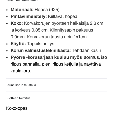
Materiaali:
Hopea (925)
Pintaviimeistely:
Kiiltävä, hopea
Koko:
Korvakorujen pyörteen halkaisija 2.3 cm
ja korkeus 0.85 cm. Kiinnitysapin paksuus
0.9mm. Korvakorun tausta noin 1x1cm.
Käyttö:
Tappikiinnitys
Korun valmistustekniikasta:
Tehdään käsin
Pyörre -korusarjaan kuuluu myös
sormus
,
iso
riipus pannalla
,
pieni riipus ketjulla
ja
näyttävä
kaulakoru
.
Tarina korun taustalla
Tuotteen toimitus
Koko-opas