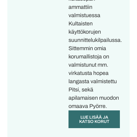
ammattiin
valmistuessa
Kultaisten
käyttökorujen
suunnittelukilpailussa.
Sittemmin omia
korumallistoja on
valmistunut mm.
virkatusta hopea
langasta valmistettu
Pitsi, sekä
apilamaisen muodon
omaava Pyörre.
LUE LISÄÄ JA
KATSO KORUT