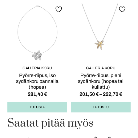
GALLERIA KORU
GALLERIA KORU
Pyörre-riipus, iso
Pyörre-riipus, pieni
sydänkoru pannalla
sydänkoru (hopea tai
(hopea)
kullattu)
281,40
€
201,50
€
–
222,70
€
TUTUSTU
TUTUSTU
Saatat pitää myös