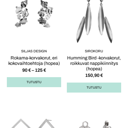
SILJAS DESIGN
SIROKORU
Rokama-korvakorut, eri
Humming Bird -korvakorut,
kokovaihtoehtoja (hopea)
roikkuvat nappikiinnitys
(hopea)
90
€
–
125
€
150,90
€
TUTUSTU
TUTUSTU