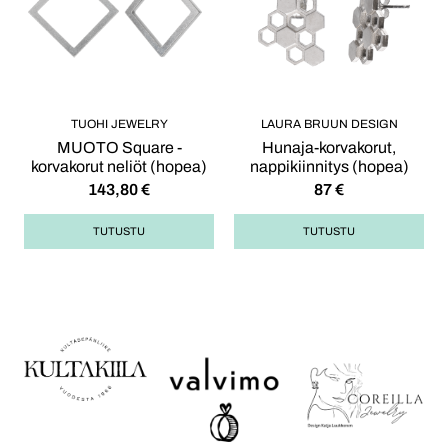
TUOHI JEWELRY
LAURA BRUUN DESIGN
MUOTO Square -
Hunaja-korvakorut,
korvakorut neliöt (hopea)
nappikiinnitys (hopea)
143,80
€
87
€
TUTUSTU
TUTUSTU