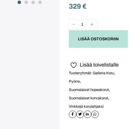
329
€
LISÄÄ OSTOSKORIIN
Lisää toivelistalle
,
Tuoteryhmät:
Galleria Koru
,
Pyörre
,
Suomalaiset hopeakorut
,
Suomalaiset korvakorut
Vinkkejä korulahjaksi