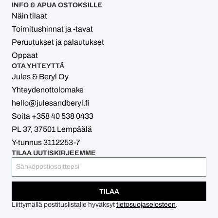
INFO & APUA OSTOKSILLE
Näin tilaat
Toimitushinnat ja -tavat
Peruutukset ja palautukset
Oppaat
OTA YHTEYTTÄ
Jules & Beryl Oy
Yhteydenottolomake
hello@julesandberyl.fi
Soita +358 40 538 0433
PL 37, 37501 Lempäälä
Y-tunnus 3112253-7
TILAA UUTISKIRJEEMME
TILAA
Liittymällä postituslistalle hyväksyt
tietosuojaselosteen
.