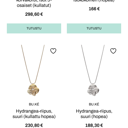
osaiset (kullatut)
166
€
298,60
€
TUTUSTU
TUTUSTU
BU.KÉ
BU.KÉ
Hydrangea-riipus,
Hydrangea-riipus,
suuri (kullattu hopea)
suuri (hopea)
230,80
€
188,30
€