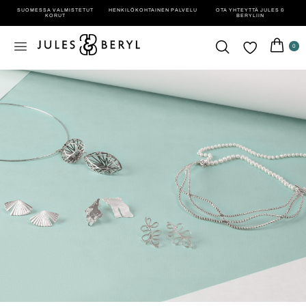
SUOMESSA VALMISTETUT
HENKILÖ­KOHTAINEN PALVELU
OTA YHTEYTTÄ JULES &
KORUT
BERYLIIN
0