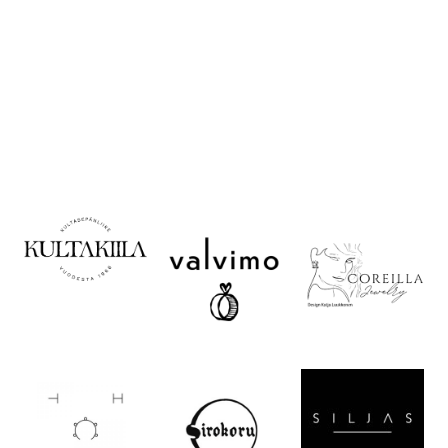
säilytys
Valitse oikea koko