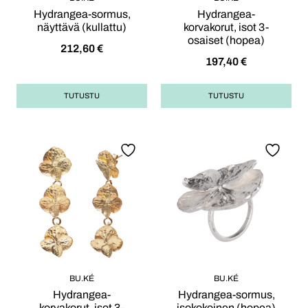
Hydrangea-sormus,
Hydrangea-
näyttävä (kullattu)
korvakorut, isot 3-
osaiset (hopea)
212,60
€
197,40
€
TUTUSTU
TUTUSTU
BU.KÉ
BU.KÉ
Hydrangea-
Hydrangea-sormus,
korvakorut, isot 3-
isokokoinen (hopea)