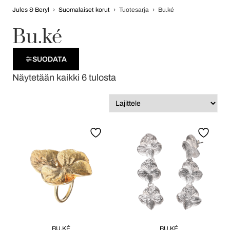
Jules & Beryl
›
Suomalaiset korut
›
Tuotesarja
›
Bu.ké
Bu.ké
SUODATA
Näytetään kaikki 6 tulosta
BU.KÉ
BU.KÉ