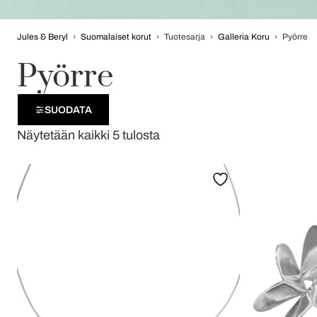
Jules & Beryl
›
Suomalaiset korut
›
Tuotesarja
›
Galleria Koru
›
Pyörre
Pyörre
SUODATA
Näytetään kaikki 5 tulosta