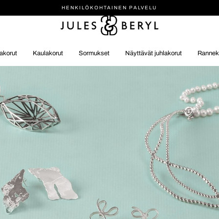
HENKILÖ­KOHTAINEN PALVELU
akorut
Kaulakorut
Sormukset
Näyttävät juhlakorut
Rannek