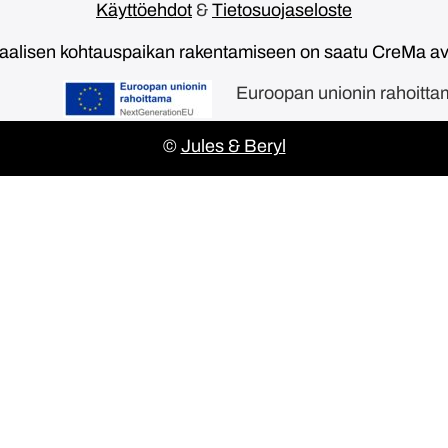
Käyttöehdot
&
Tietosuojaseloste
taalisen kohtauspaikan rakentamiseen on saatu CreMa 
Euroopan unionin rahoitt
©
Jules & Beryl