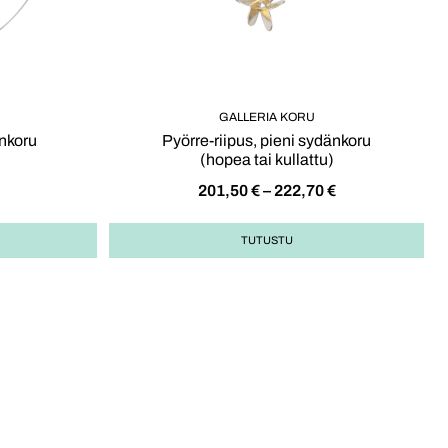
GALLERIA KORU
änkoru
Pyörre-riipus, pieni sydänkoru
)
(hopea tai kullattu)
201,50
€
–
222,70
€
TUTUSTU