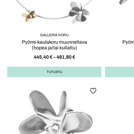
GALLERIA KORU
Pyörre-kaulakoru muunneltava
Pyörr
(hopea ja/tai kullattu)
445,40
€
–
481,80
€
TUTUSTU