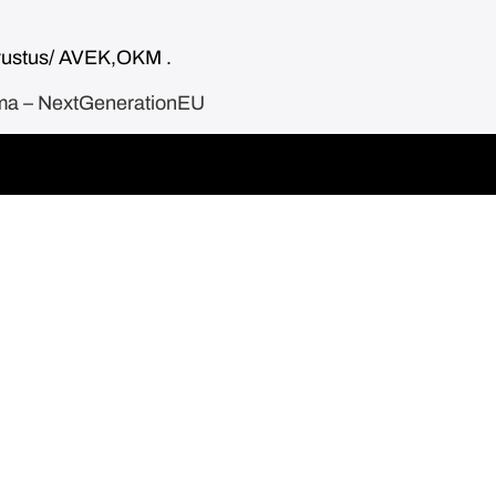
avustus/ AVEK,OKM .
ama – NextGenerationEU