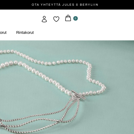
OTA YHTEYTTÄ JULES & BERYLIIN
0
orut
Rintakorut