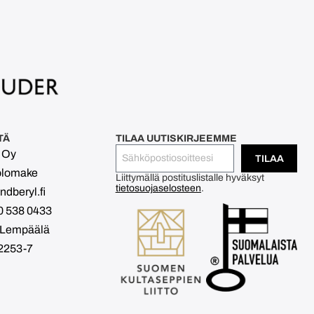
TÄ
TILAA UUTISKIRJEEMME
l Oy
TILAA
olomake
Liittymällä postituslistalle hyväksyt
tietosuojaselosteen
.
dberyl.fi
0 538 0433
 Lempäälä
2253-7