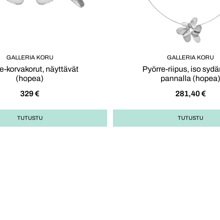
GALLERIA KORU
GALLERIA KORU
e-korvakorut, näyttävät
Pyörre-riipus, iso syd
(hopea)
pannalla (hopea
329
€
281,40
€
TUTUSTU
TUTUSTU