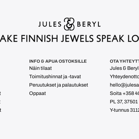
INFO & APUA OSTOKSILLE
OTA YHTEYT
Näin tilaat
Jules & Bery
Toimitushinnat ja -tavat
Yhteydenott
Peruutukset ja palautukset
hello@julesan
t
Oppaat
Soita +358 4
t
PL 37, 37501
t
Y-tunnus 311