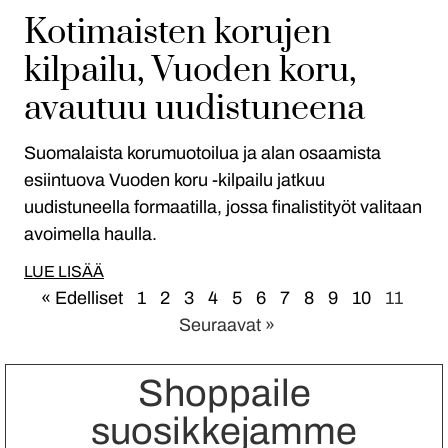
Kotimaisten korujen
kilpailu, Vuoden koru,
avautuu uudistuneena
Suomalaista korumuotoilua ja alan osaamista
esiintuova Vuoden koru -kilpailu jatkuu
uudistuneella formaatilla, jossa finalistityöt valitaan
avoimella haulla.
LUE LISÄÄ
« Edelliset
1
2
3
4
5
6
7
8
9
10
11
Seuraavat »
Shoppaile
suosikkejamme