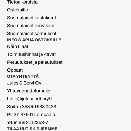
Tietoa koruista
Ostoksille
Suomalaiset kaulakorut
Suomalaiset korvakorut
Suomalaiset sormukset
INFO & APUA OSTOKSILLE
Näin tilaat
Toimitushinnat ja -tavat
Peruutukset ja palautukset
Oppaat
OTA YHTEYTTÄ
Jules & Beryl Oy
Yhteydenottolomake
hello@julesandberyl.fi
Soita +358 40 538 0433
PL 37, 37501 Lempäälä
Y-tunnus 3112253-7
TILAA UUTISKIRJEEMME