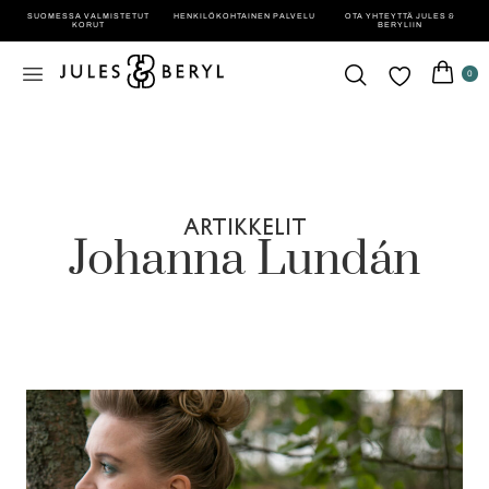
SUOMESSA VALMISTETUT
HENKILÖ­KOHTAINEN PALVELU
OTA YHTEYTTÄ JULES &
KORUT
BERYLIIN
0
ARTIKKELIT
Johanna Lundán