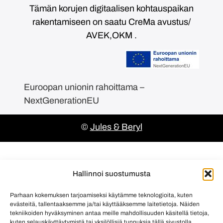
Tämän korujen digitaalisen kohtauspaikan
rakentamiseen on saatu CreMa avustus/
AVEK,OKM .
Euroopan unionin rahoittama –
NextGenerationEU
©
Jules & Beryl
Hallinnoi suostumusta
Parhaan kokemuksen tarjoamiseksi käytämme teknologioita, kuten
evästeitä, tallentaaksemme ja/tai käyttääksemme laitetietoja. Näiden
tekniikoiden hyväksyminen antaa meille mahdollisuuden käsitellä tietoja,
kuten selauskäyttäytymistä tai yksilöllisiä tunnuksia tällä sivustolla.