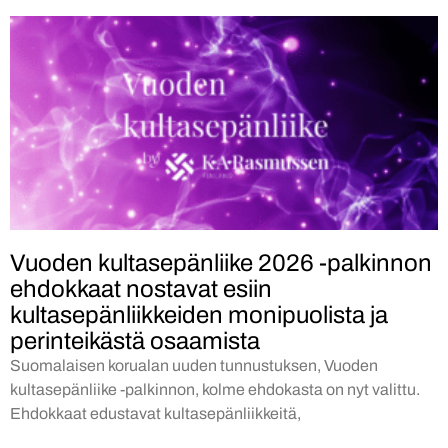
Vuoden kultasepänliike 2026 -palkinnon
ehdokkaat nostavat esiin
kultasepänliikkeiden monipuolista ja
perinteikästä osaamista
Suomalaisen korualan uuden tunnustuksen, Vuoden
kultasepänliike -palkinnon, kolme ehdokasta on nyt valittu.
Ehdokkaat edustavat kultasepänliikkeitä,