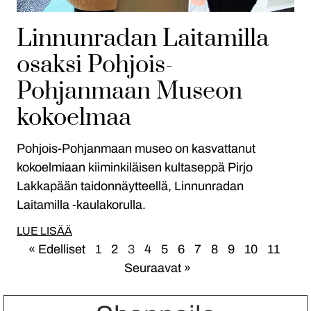
Linnunradan Laitamilla
osaksi Pohjois-
Pohjanmaan Museon
kokoelmaa
Pohjois-Pohjanmaan museo on kasvattanut
kokoelmiaan kiiminkiläisen kultaseppä Pirjo
Lakkapään taidonnäytteellä, Linnunradan
Laitamilla -kaulakorulla.
LUE LISÄÄ
« Edelliset
1
2
3
4
5
6
7
8
9
10
11
Seuraavat »