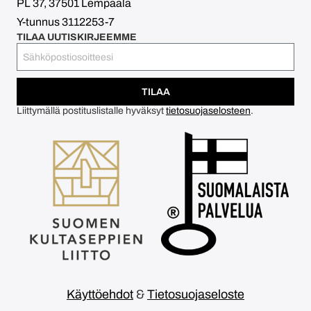
PL 37, 37501 Lempäälä
Y-tunnus 3112253-7
TILAA UUTISKIRJEEMME
TILAA
Liittymällä postituslistalle hyväksyt
tietosuojaselosteen
.
Käyttöehdot
&
Tietosuojaseloste