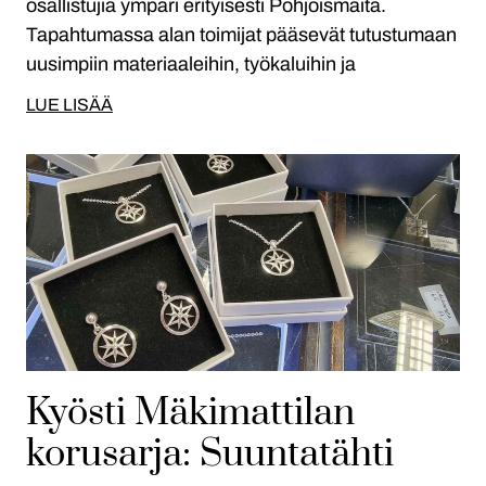
osallistujia ympäri erityisesti Pohjoismaita.
Tapahtumassa alan toimijat pääsevät tutustumaan
uusimpiin materiaaleihin, työkaluihin ja
LUE LISÄÄ
Kyösti Mäkimattilan
korusarja: Suuntatähti