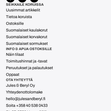
SEIKKAILE KORUISSA
Uusimmat artikkelit
Tietoa koruista
Ostoksille
Suomalaiset kaulakorut
Suomalaiset korvakorut
Suomalaiset sormukset
INFO & APUA OSTOKSILLE
Näin tilaat
Toimitushinnat ja -tavat
Peruutukset ja palautukset
Oppaat
OTA YHTEYTTÄ
Jules & Beryl Oy
Yhteydenottolomake
hello@julesandberyl.fi
Soita +358 40 538 0433