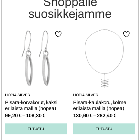
Shoppaile
suosikkejamme
HOPIA SILVER
HOPIA SILVER
Pisara-korvakorut, kaksi
Pisara-kaulakoru, kolme
erilaista mallia (hopea)
erilaista mallia (hopea)
99,20
€
–
106,30
€
130,60
€
–
282,40
€
TUTUSTU
TUTUSTU