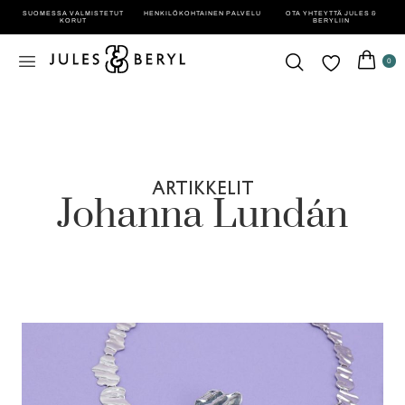
SUOMESSA VALMISTETUT
HENKILÖ­KOHTAINEN PALVELU
OTA YHTEYTTÄ JULES &
KORUT
BERYLIIN
0
ARTIKKELIT
Johanna Lundán