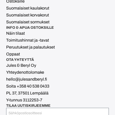
Ostoksille
Suomalaiset kaulakorut
Suomalaiset korvakorut
Suomalaiset sormukset
INFO & APUA OSTOKSILLE
Näin tilaat
Toimitushinnat ja -tavat
Peruutukset ja palautukset
Oppaat
OTA YHTEYTTÄ
Jules & Beryl Oy
Yhteydenottolomake
hello@julesandberyl.fi
Soita +358 40 538 0433
PL 37, 37501 Lempäälä
Y-tunnus 3112253-7
TILAA UUTISKIRJEEMME