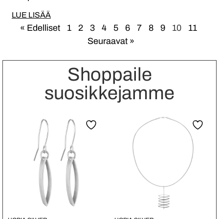
LUE LISÄÄ
« Edelliset
1
2
3
4
5
6
7
8
9
10
11
Seuraavat »
Shoppaile
suosikkejamme