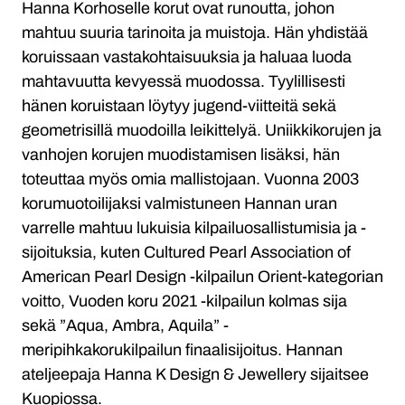
Hanna Korhoselle korut ovat runoutta, johon
mahtuu suuria tarinoita ja muistoja. Hän yhdistää
koruissaan vastakohtaisuuksia ja haluaa luoda
mahtavuutta kevyessä muodossa. Tyylillisesti
hänen koruistaan löytyy jugend-viitteitä sekä
geometrisillä muodoilla leikittelyä. Uniikkikorujen ja
vanhojen korujen muodistamisen lisäksi, hän
toteuttaa myös omia mallistojaan. Vuonna 2003
korumuotoilijaksi valmistuneen Hannan uran
varrelle mahtuu lukuisia kilpailuosallistumisia ja -
sijoituksia, kuten Cultured Pearl Association of
American Pearl Design -kilpailun Orient-kategorian
voitto, Vuoden koru 2021 -kilpailun kolmas sija
sekä ”Aqua, Ambra, Aquila” -
meripihkakorukilpailun finaalisijoitus. Hannan
ateljeepaja Hanna K Design & Jewellery sijaitsee
Kuopiossa.