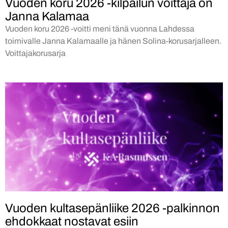
Vuoden koru 2026 -kilpailun voittaja on
Janna Kalamaa
Vuoden koru 2026 -voitti meni tänä vuonna Lahdessa
toimivalle Janna Kalamaalle ja hänen Solina-korusarjalleen.
Voittajakorusarja
Vuoden kultasepänliike 2026 -palkinnon
ehdokkaat nostavat esiin