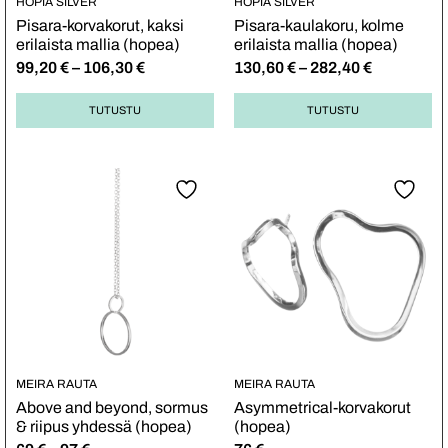
HOPIA SILVER
HOPIA SILVER
Pisara-korvakorut, kaksi
Pisara-kaulakoru, kolme
erilaista mallia (hopea)
erilaista mallia (hopea)
99,20
€
–
106,30
€
130,60
€
–
282,40
€
TUTUSTU
TUTUSTU
MEIRA RAUTA
MEIRA RAUTA
Above and beyond, sormus
Asymmetrical-korvakorut
& riipus yhdessä (hopea)
(hopea)