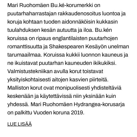
Mari Ruohomäen Bu.ké-korumerkki on
puutarhaharrastajan rakkaudenosoitus luontoa ja
koruja kohtaan tuoden aidonnäköisin kukkasin
tuulahduksen kesän autuutta ja iloa. Bu.kén
koruissa on ripaus englantilaisten puutarhojen
romanttisuutta ja Shakespearen Kesäyön unelman
tarumaailmaa. Koruissa kukkii luonnon kauneus ja
ne ikuistavat puutarhan kauneuden ikikukiksi.
Valmistustekniikan avulla korut toistavat
yksityiskohtaisesti aitojen kasvien piirteitä.
Malliston korut ovat monipuolisesti yhdisteltäviä
keskenään ja käytettävissä niin yksinään kuin
yhdessä. Mari Ruohomäen Hydrangea-korusarja
on palkittu Vuoden koruna 2019.
LUE LISÄÄ