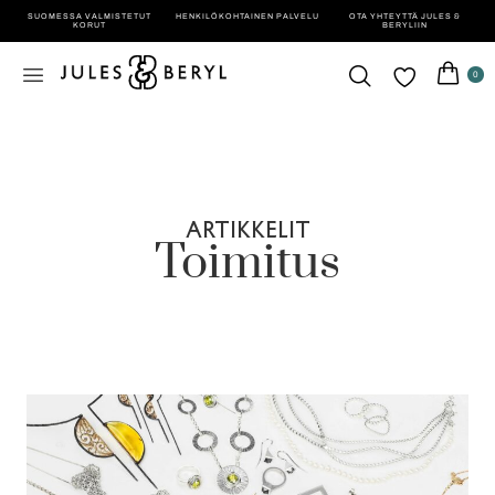
SUOMESSA VALMISTETUT
HENKILÖ­KOHTAINEN PALVELU
OTA YHTEYTTÄ JULES &
KORUT
BERYLIIN
0
ARTIKKELIT
Toimitus