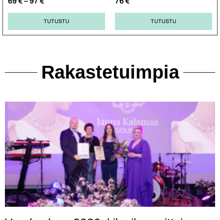
69
€
–
97
€
76
€
TUTUSTU
TUTUSTU
Rakastetuimpia