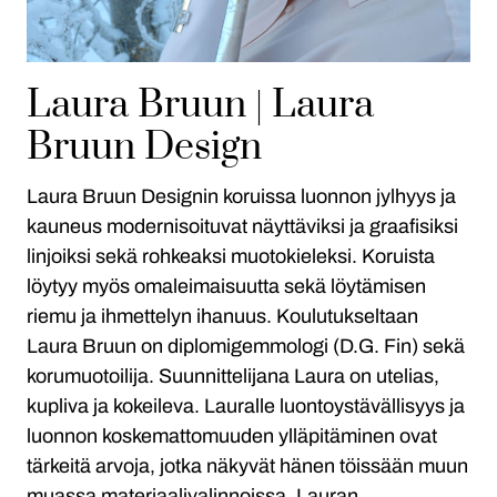
Laura Bruun | Laura
Bruun Design
Laura Bruun Designin koruissa luonnon jylhyys ja
kauneus modernisoituvat näyttäviksi ja graafisiksi
linjoiksi sekä rohkeaksi muotokieleksi. Koruista
löytyy myös omaleimaisuutta sekä löytämisen
riemu ja ihmettelyn ihanuus. Koulutukseltaan
Laura Bruun on diplomigemmologi (D.G. Fin) sekä
korumuotoilija. Suunnittelijana Laura on utelias,
kupliva ja kokeileva. Lauralle luontoystävällisyys ja
luonnon koskemattomuuden ylläpitäminen ovat
tärkeitä arvoja, jotka näkyvät hänen töissään muun
muassa materiaalivalinnoissa. Lauran