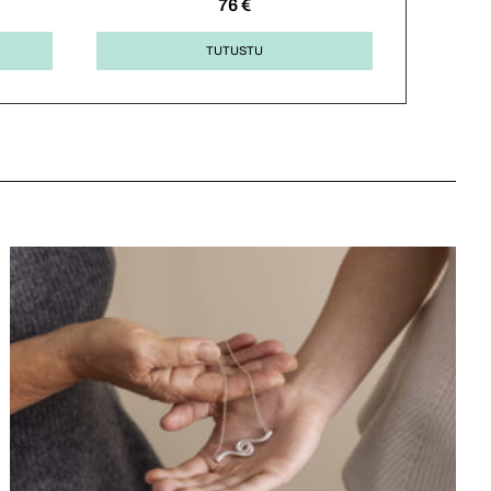
76
€
TUTUSTU