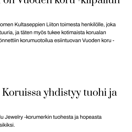
on Vuoden koru -kilpailun
omen Kultaseppien Liiton toimesta henkilölle, joka
uuria, ja täten myös tukee kotimaista korualan
önnettiin korumuotoilua esiintuovan Vuoden koru -
Koruissa yhdistyy tuohi ja
lu Jewelry -korumerkin tuohesta ja hopeasta
ikiksi.