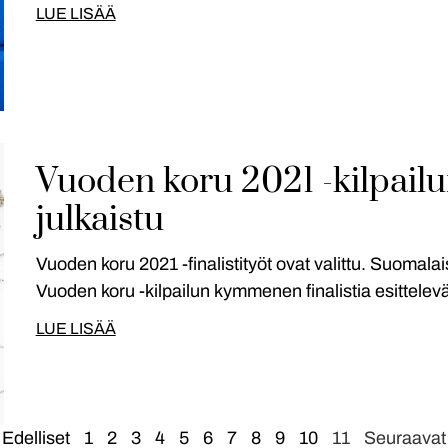
LUE LISÄÄ
Vuoden koru 2021 -kilpailun 
julkaistu
Vuoden koru 2021 -finalistityöt ovat valittu. Suomal
Vuoden koru -kilpailun kymmenen finalistia esittelev
LUE LISÄÄ
 Edelliset
1
2
3
4
5
6
7
8
9
10
11
Seuraavat