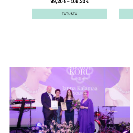
99,20
€
–
106,30
€
TUTUSTU