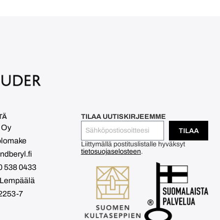
TÄ
TILAA UUTISKIRJEEMME
l Oy
TILAA
olomake
Liittymällä postituslistalle hyväksyt
tietosuojaselosteen
.
dberyl.fi
0 538 0433
 Lempäälä
2253-7