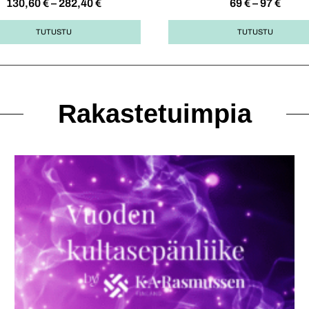
130,60
€
–
282,40
€
69
€
–
97
€
TUTUSTU
TUTUSTU
Rakastetuimpia