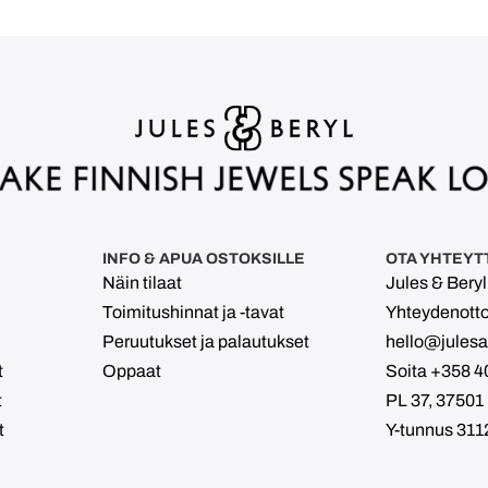
INFO & APUA OSTOKSILLE
OTA YHTEYT
Näin tilaat
Jules & Bery
Toimitushinnat ja -tavat
Yhteydenott
Peruutukset ja palautukset
hello@julesan
t
Oppaat
Soita +358 4
t
PL 37, 37501
t
Y-tunnus 311