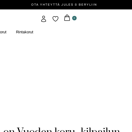
OTA YHTEYTTÄ JULES & BERYLIIN
0
orut
Rintakorut