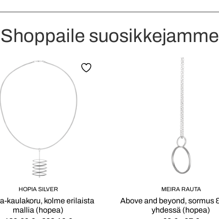
Shoppaile suosikkejamme
HOPIA SILVER
MEIRA RAUTA
a-kaulakoru, kolme erilaista
Above and beyond, sormus &
mallia (hopea)
yhdessä (hopea)