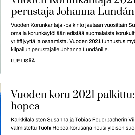
Vuoden Korunkantaja 2021 
perustaja Johanna Lundán
Vuoden Korunkantaja -palkinto jaetaan vuosittain Su
omalla korunkäytöllään edistää suomalaista korukultt
yrittäjyyttä ja osaamista. Vuoden 2021 tunnustus my
kilpailun perustajalle Johanna Lundánille.
LUE LISÄÄ
Vuoden koru 2021 palkittu: 
hopea
Karkkilalaisten Susanna ja Tobias Feuerbacherin Vii
valmistettu Tuohi Hopea-korusarja nousi yleisön suos