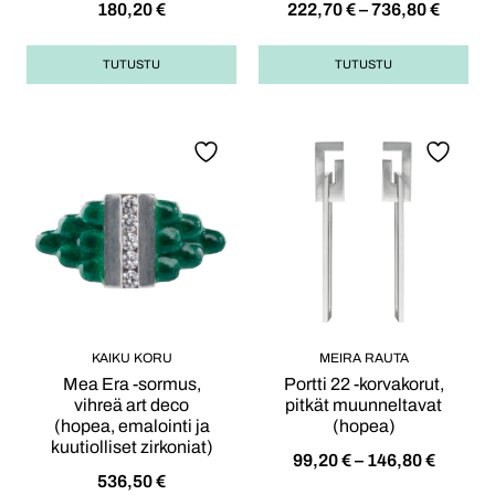
180,20
€
222,70
€
–
736,80
€
TUTUSTU
TUTUSTU
KAIKU KORU
MEIRA RAUTA
Mea Era -sormus,
Portti 22 -korvakorut,
vihreä art deco
pitkät muunneltavat
(hopea, emalointi ja
(hopea)
kuutiolliset zirkoniat)
99,20
€
–
146,80
€
536,50
€