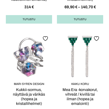
314
€
69,90
€
–
140,70
€
TUTUSTU
TUTUSTU
MARI SYREN DESIGN
KAIKU KORU
Kukkii-sormus,
Mea Era -korvakorut,
näyttävä ja värikäs
vihreät / kivillä tai
(hopea ja
ilman (hopea ja
kristallihelmet)
emalointi)