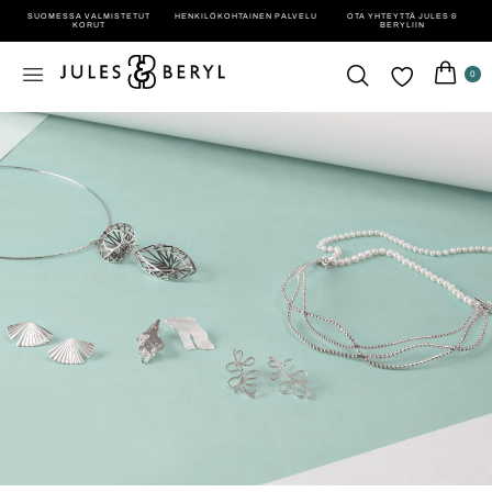
SUOMESSA VALMISTETUT
HENKILÖ­KOHTAINEN PALVELU
OTA YHTEYTTÄ JULES &
KORUT
BERYLIIN
0