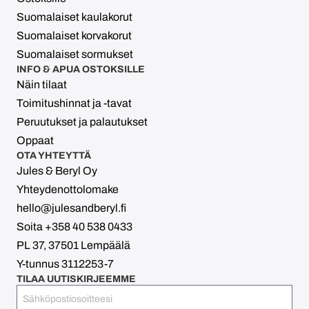
Suomalaiset kaulakorut
Suomalaiset korvakorut
Suomalaiset sormukset
INFO & APUA OSTOKSILLE
Näin tilaat
Toimitushinnat ja -tavat
Peruutukset ja palautukset
Oppaat
OTA YHTEYTTÄ
Jules & Beryl Oy
Yhteydenottolomake
hello@julesandberyl.fi
Soita +358 40 538 0433
PL 37, 37501 Lempäälä
Y-tunnus 3112253-7
TILAA UUTISKIRJEEMME