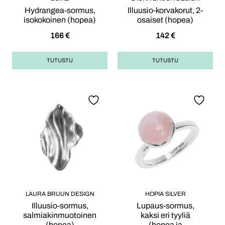
Hydrangea-sormus,
Illuusio-korvakorut, 2-
isokokoinen (hopea)
osaiset (hopea)
166
€
142
€
TUTUSTU
TUTUSTU
LAURA BRUUN DESIGN
HOPIA SILVER
Illuusio-sormus,
Lupaus-sormus,
salmiakinmuotoinen
kaksi eri tyyliä
(hopea)
(hopea ja