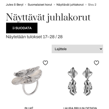
Jules & Beryl
›
Suomalaiset korut
›
Näyttävät juhlakorut
›
Sivu 2
Näyttävät juhlakorut
SUODATA
Näytetään tulokset 17–28 / 28
BU.KÉ
LAURA BRUUN DESIGN