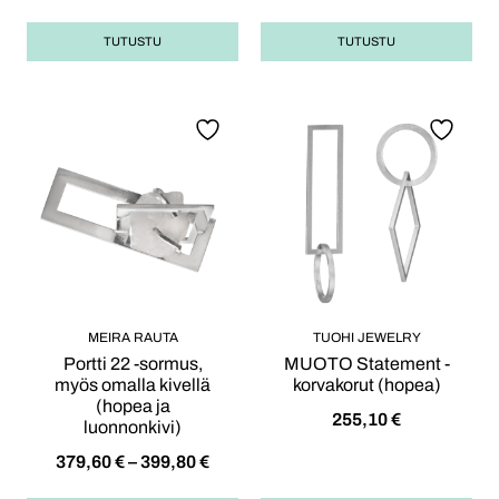
TUTUSTU
TUTUSTU
MEIRA RAUTA
TUOHI JEWELRY
Portti 22 -sormus,
MUOTO Statement -
myös omalla kivellä
korvakorut (hopea)
(hopea ja
255,10
€
luonnonkivi)
379,60
€
–
399,80
€