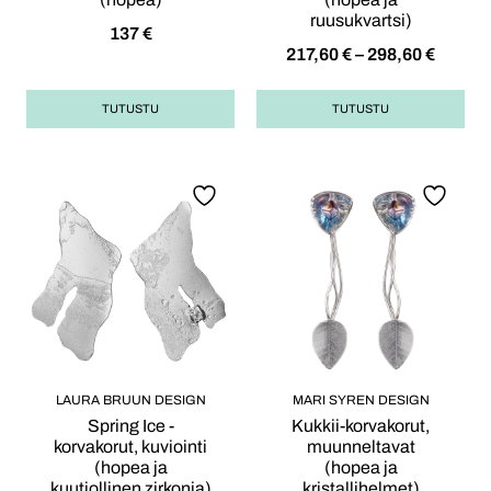
ruusukvartsi)
137
€
217,60
€
–
298,60
€
TUTUSTU
TUTUSTU
LAURA BRUUN DESIGN
MARI SYREN DESIGN
Spring Ice -
Kukkii-korvakorut,
korvakorut, kuviointi
muunneltavat
(hopea ja
(hopea ja
kuutiollinen zirkonia)
kristallihelmet)