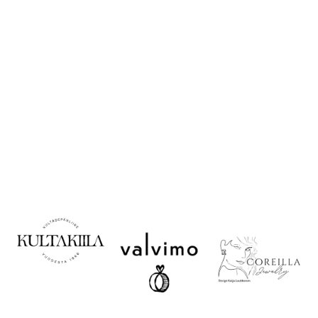
Korujen käyttö ja
säilytys
Valitse oikea koko